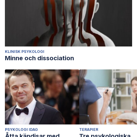
KLINISK PSYKOLOGI
Minne och dissociation
PSYKOLOGI IDAG
TERAPIER
Åtta kändisar med
Tre psykologiska