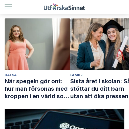
HÄLSA
FAMILJ
När spegeln gör ont:
Sista året i skolan: S
hur man försonas med
stöttar du ditt barn
kroppen i en värld som
utan att öka pressen
dömer