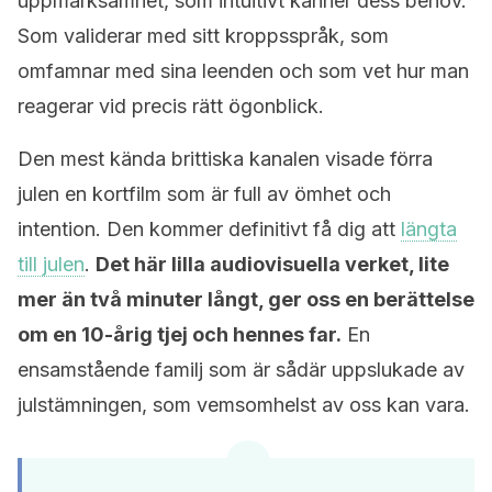
uppmärksamhet, som intuitivt känner dess behov.
Som validerar med sitt kroppsspråk, som
omfamnar med sina leenden och som vet hur man
reagerar vid precis rätt ögonblick.
Den mest kända brittiska kanalen visade förra
julen en kortfilm som är full av ömhet och
intention. Den kommer definitivt få dig att
längta
till julen
.
Det här lilla audiovisuella verket, lite
mer än två minuter långt, ger oss en berättelse
om en 10-årig tjej och hennes far.
En
ensamstående familj som är sådär uppslukade av
julstämningen, som vemsomhelst av oss kan vara.