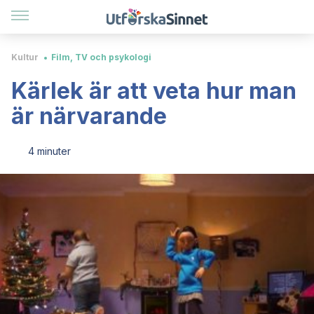
Kultur
Film, TV och psykologi
Kärlek är att veta hur man
är närvarande
4 minuter