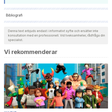
Bibliografi
Samtliga citerade källor har granskats noggrant av vårt team
för att säkerställa deras kvalitet, tillförlitlighet, aktualitet och
Denna text erbjuds endast i informativt syfte och ersätter inte
konsultation med en professionell. Vid tveksamheter, rådfråga din
giltighet. Bibliografin för denna artikel ansågs vara tillförlitlig
specialist.
och av akademisk eller vetenskaplig noggrannhet.
Vi rekommenderar
Díaz, G. (1987). Cómo tirar la casa por la ventana, de la
desidia. Chile Vive: memoria activa, 34-37.