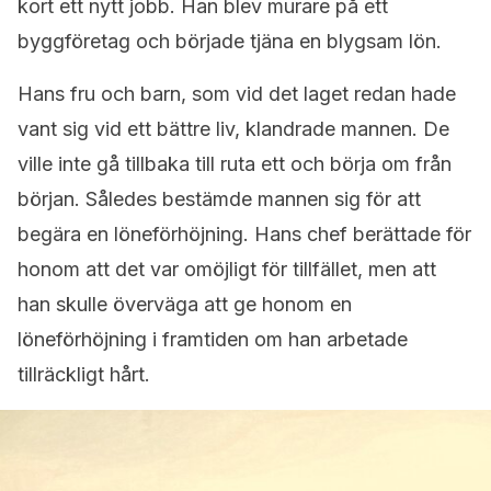
kort ett nytt jobb. Han blev murare på ett
byggföretag och började tjäna en blygsam lön.
Hans fru och barn, som vid det laget redan hade
vant sig vid ett bättre liv, klandrade mannen. De
ville inte gå tillbaka till ruta ett och börja om från
början. Således bestämde mannen sig för att
begära en löneförhöjning. Hans chef berättade för
honom att det var omöjligt för tillfället, men att
han skulle överväga att ge honom en
löneförhöjning i framtiden om han arbetade
tillräckligt hårt.