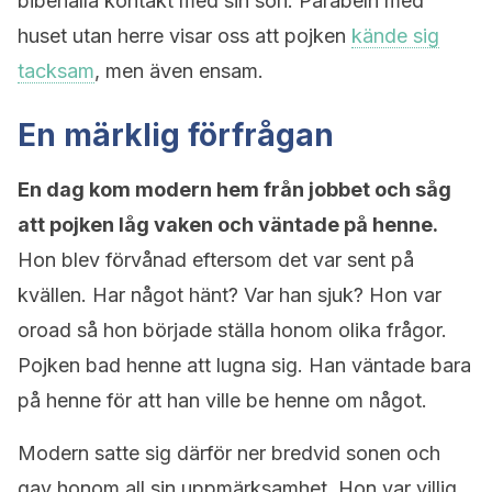
bibehålla kontakt med sin son. Parabeln med
huset utan herre visar oss att pojken
kände sig
tacksam
, men även ensam.
En märklig förfrågan
En dag kom modern hem från jobbet och såg
att pojken låg vaken och väntade på henne.
Hon blev förvånad eftersom det var sent på
kvällen. Har något hänt? Var han sjuk? Hon var
oroad så hon började ställa honom olika frågor.
Pojken bad henne att lugna sig. Han väntade bara
på henne för att han ville be henne om något.
Modern satte sig därför ner bredvid sonen och
gav honom all sin uppmärksamhet. Hon var villig