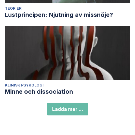
TEORIER
Lustprincipen: Njutning av missnöje?
KLINISK PSYKOLOGI
Minne och dissociation
Ladda mer ...