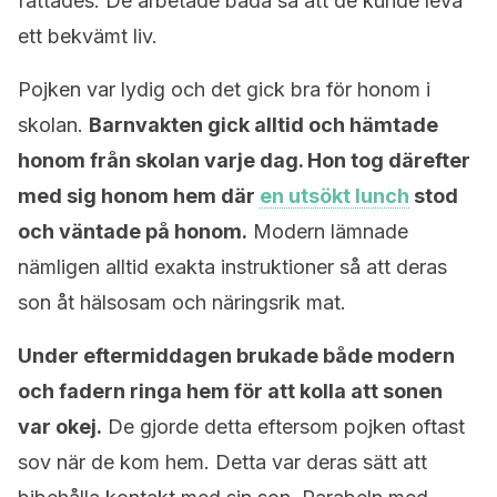
fattades. De arbetade båda så att de kunde leva
ett bekvämt liv.
Pojken var lydig och det gick bra för honom i
skolan.
Barnvakten gick alltid och hämtade
honom från skolan varje dag. Hon tog därefter
med sig honom hem där
en utsökt lunch
stod
och väntade på honom.
Modern lämnade
nämligen alltid exakta instruktioner så att deras
son åt hälsosam och näringsrik mat.
Under eftermiddagen brukade både modern
och fadern ringa hem för att kolla att sonen
var okej.
De gjorde detta eftersom pojken oftast
sov när de kom hem. Detta var deras sätt att