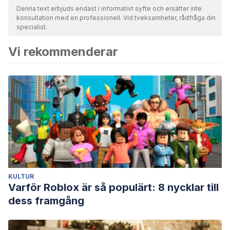
Denna text erbjuds endast i informativt syfte och ersätter inte
konsultation med en professionell. Vid tveksamheter, rådfråga din
specialist.
Vi rekommenderar
KULTUR
Varför Roblox är så populärt: 8 nycklar till
dess framgång