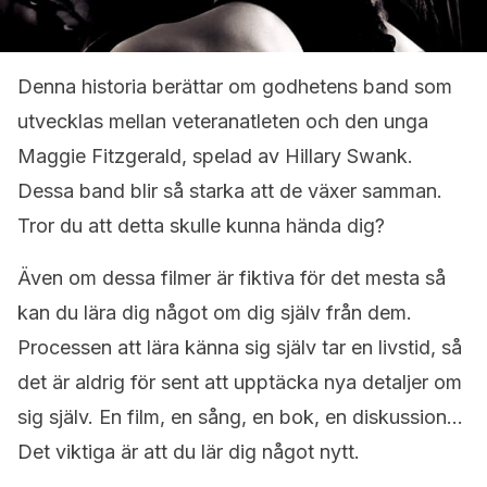
Denna historia berättar om godhetens band som
utvecklas mellan veteranatleten och den unga
Maggie Fitzgerald, spelad av Hillary Swank.
Dessa band blir så starka att de växer samman.
Tror du att detta skulle kunna hända dig?
Även om dessa filmer är fiktiva för det mesta så
kan du lära dig något om dig själv från dem.
Processen att lära känna sig själv tar en livstid, så
det är aldrig för sent att upptäcka nya detaljer om
sig själv. En film, en sång, en bok, en diskussion…
Det viktiga är att du lär dig något nytt.