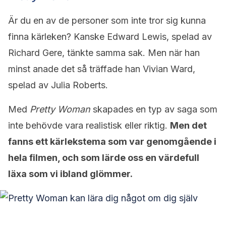
Är du en av de personer som inte tror sig kunna
finna kärleken? Kanske Edward Lewis, spelad av
Richard Gere, tänkte samma sak. Men när han
minst anade det så träffade han Vivian Ward,
spelad av Julia Roberts.
Med
Pretty Woman
skapades en typ av saga som
inte behövde vara realistisk eller riktig.
Men det
fanns ett kärlekstema som var genomgående i
hela filmen, och som lärde oss en värdefull
läxa som vi ibland glömmer.