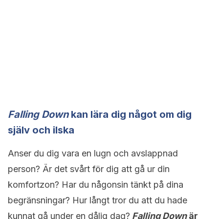
Falling Down
kan lära dig något om dig
själv och ilska
Anser du dig vara en lugn och avslappnad
person? Är det svårt för dig att gå ur din
komfortzon? Har du någonsin tänkt på dina
begränsningar? Hur långt tror du att du hade
kunnat gå under en dålig dag?
Falling Down
är