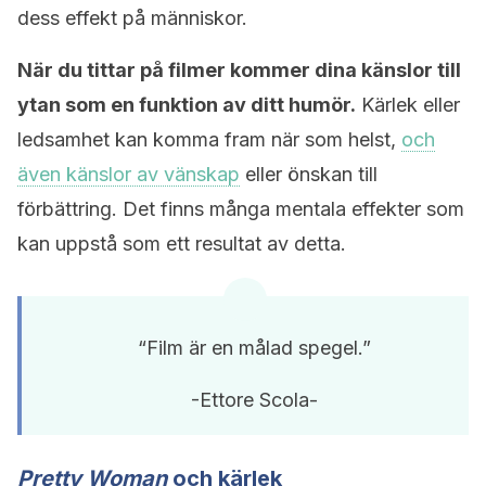
dess effekt på människor.
När du tittar på filmer kommer dina känslor till
ytan som en funktion av ditt humör.
Kärlek eller
ledsamhet kan komma fram när som helst,
och
även känslor av vänskap
eller önskan till
förbättring. Det finns många mentala effekter som
kan uppstå som ett resultat av detta.
“Film är en målad spegel.”
-Ettore Scola-
Pretty Woman
och kärlek