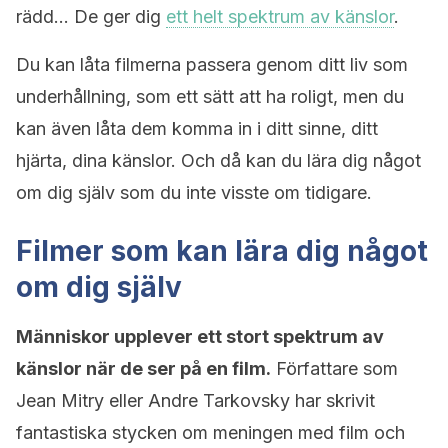
rädd… De ger dig
ett helt spektrum av känslor
.
Du kan låta filmerna passera genom ditt liv som
underhållning, som ett sätt att ha roligt, men du
kan även låta dem komma in i ditt sinne, ditt
hjärta, dina känslor. Och då kan du lära dig något
om dig själv som du inte visste om tidigare.
Filmer som kan lära dig något
om dig själv
Människor upplever ett stort spektrum av
känslor när de ser på en film.
Författare som
Jean Mitry eller Andre Tarkovsky har skrivit
fantastiska stycken om meningen med film och