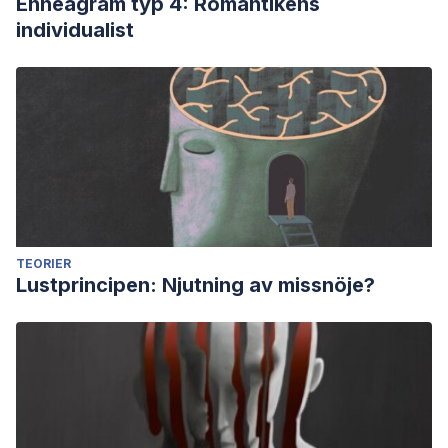
Enneagram typ 4: Romantikens
individualist
TEORIER
Lustprincipen: Njutning av missnöje?