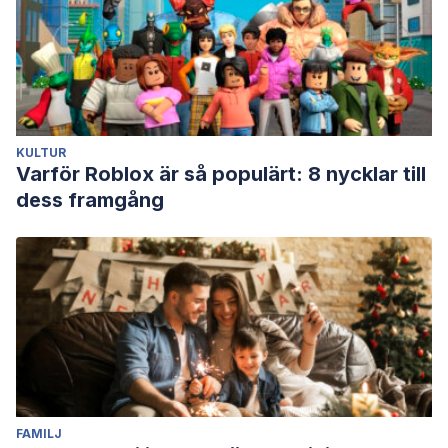
doi:10.1177/0265407517748791
KULTUR
Varför Roblox är så populärt: 8 nycklar till
dess framgång
FAMILJ