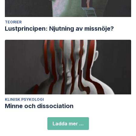
TEORIER
Lustprincipen: Njutning av missnöje?
KLINISK PSYKOLOGI
Minne och dissociation
Ladda mer ...