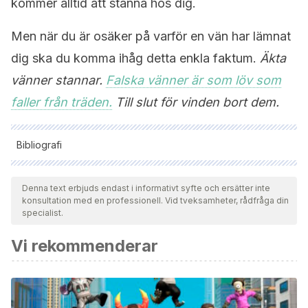
kommer alltid att stanna hos dig.
Men när du är osäker på varför en vän har lämnat
dig ska du komma ihåg detta enkla faktum.
Äkta
vänner stannar.
Falska vänner är som löv som
faller från träden.
Till slut för vinden bort dem.
Bibliografi
Samtliga citerade källor har granskats noggrant av vårt team
för att säkerställa deras kvalitet, tillförlitlighet, aktualitet och
Denna text erbjuds endast i informativt syfte och ersätter inte
konsultation med en professionell. Vid tveksamheter, rådfråga din
giltighet. Bibliografin för denna artikel ansågs vara tillförlitlig
specialist.
och av akademisk eller vetenskaplig noggrannhet.
Vi rekommenderar
Freedman G, Powell DN, Le B, Williams KD. Ghosting and
destiny: Implicit theories of relationships predict beliefs
about ghosting. Journal of Social and Personal
Relationships. 2019;36(3):905-924.