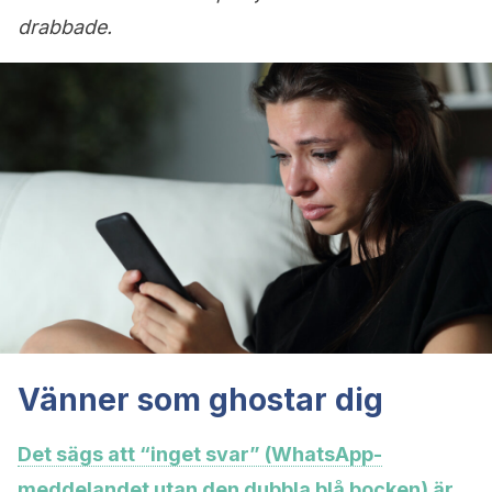
drabbade.
Vänner som ghostar dig
Det sägs att “inget svar” (WhatsApp-
meddelandet utan den dubbla blå bocken) är