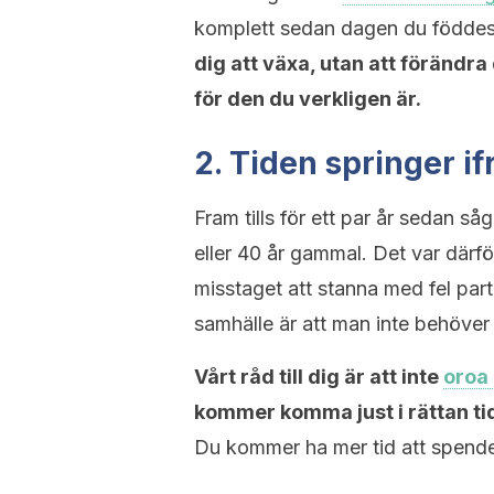
komplett sedan dagen du födde
dig att växa, utan att förändr
för den du verkligen är.
2. Tiden springer i
Fram tills för ett par år sedan så
eller 40 år gammal. Det var därf
misstaget att stanna med fel par
samhälle är att man inte behöver
Vårt råd till dig är att inte
oroa
kommer komma just i rättan ti
Du kommer ha mer tid att spend