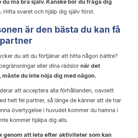
du må bra själv. Kanske bör du fråga dig
a.
Hitta svaret och hjälp dig själv först.
rsonen är den bästa du kan få
l partner
ycker du att du förtjänar att hitta någon bättre?
egränsningar eller dina rädslor
när det
r, måste du inte nöja dig med någon.
erar att acceptera alla förhållanden, oavsett
ed helt fel partner, så länge de känner att de har
 denna övertygelse i huvudet kommer du hamna i
nte kommer hjälpa dig alls.
 genom att leta efter aktiviteter som kan