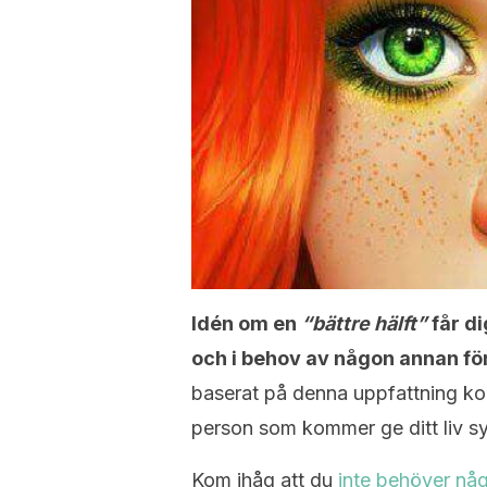
Idén om en
“bättre hälft”
får d
och i behov av någon annan för 
baserat på denna uppfattning ko
person som kommer ge ditt liv s
Kom ihåg att du
inte behöver någ