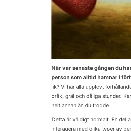
När var senaste gången du hade
person som alltid hamnar i fö
lik? Vi har alla upplevt förhålla
bråk, gräl och dåliga stunder. K
helt annan än du trodde.
Detta är väldigt normalt. En del a
interagera med olika typer av pe