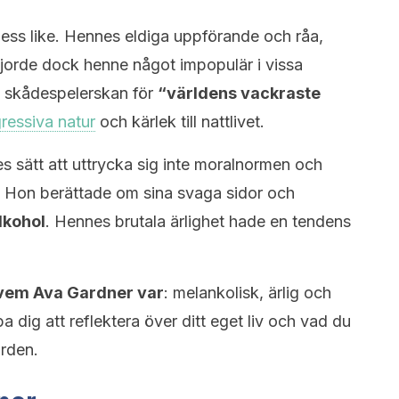
ess like. Hennes eldiga uppförande och råa,
 gjorde dock henne något impopulär i vissa
a skådespelerskan för
“världens vackraste
ressiva natur
och kärlek till nattlivet.
s sätt att uttrycka sig inte moralnormen och
. Hon berättade om sina svaga sidor och
alkohol
. Hennes brutala ärlighet hade en tendens
vem Ava Gardner var
: melankolisk, ärlig och
a dig att reflektera över ditt eget liv och vad du
orden.