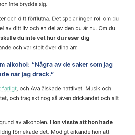
t hon inte brydde sig.
r och ditt förflutna. Det spelar ingen roll om du
el av ditt liv och en del av den du är nu. Om du
å
skulle du inte vet hur du reser dig
tande och var stolt över dina ärr.
om alkohol: “Några av de saker som jag
fade när jag drack.”
farligt
, och Ava älskade nattlivet. Musik och
itet, och tragiskt nog så även drickandet och allt
grund av alkoholen.
Hon visste att hon hade
aldrig förnekade det. Modigt erkände hon att