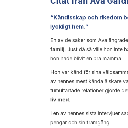
Citat från Ava Gard
“Kändisskap och rikedom be
lyckligt hem.”
En av de saker som Ava ångrade
familj
. Just då så ville hon inte 
hon hade blivit en bra mamma.
Hon var känd för sina våldsamma,
av hennes mest kända älskare v
tumultartade relationer gjorde de
liv med
.
I en av hennes sista intervjuer sad
pengar och sin framgång.