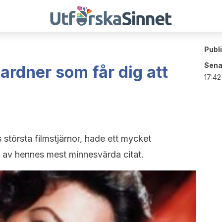
Publ
Sena
Gardner som får dig att
17:42
 största filmstjärnor, hade ett mycket
ra av hennes mest minnesvärda citat.