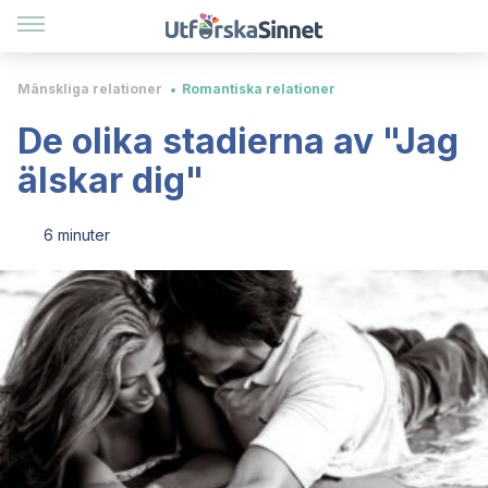
Mänskliga relationer
Romantiska relationer
De olika stadierna av "Jag
älskar dig"
6 minuter