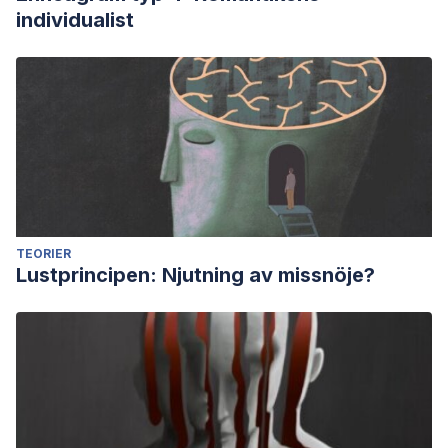
individualist
TEORIER
Lustprincipen: Njutning av missnöje?