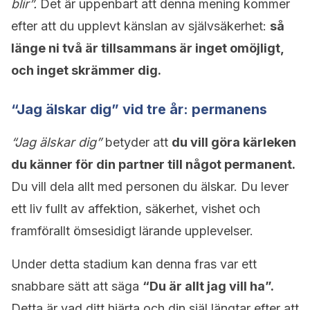
blir”.
Det är uppenbart att denna mening kommer
efter att du upplevt känslan av självsäkerhet:
så
länge ni två är tillsammans är inget omöjligt,
och inget skrämmer dig.
“Jag älskar dig” vid tre år: permanens
“Jag älskar dig”
betyder att
du vill göra kärleken
du känner för din partner till något permanent.
Du vill dela allt med personen du älskar. Du lever
ett liv fullt av affektion, säkerhet, vishet och
framförallt ömsesidigt lärande upplevelser.
Under detta stadium kan denna fras var ett
snabbare sätt att säga
“Du är allt jag vill ha”.
Detta är vad ditt hjärta och din själ längtar efter att