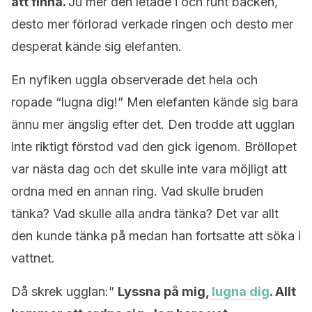
att finna.
Ju mer den letade i och runt bäcken,
desto mer förlorad verkade ringen och desto mer
desperat kände sig elefanten.
En nyfiken uggla observerade det hela och
ropade “lugna dig!” Men elefanten kände sig bara
ännu mer ängslig efter det. Den trodde att ugglan
inte riktigt förstod vad den gick igenom. Bröllopet
var nästa dag och det skulle inte vara möjligt att
ordna med en annan ring. Vad skulle bruden
tänka? Vad skulle alla andra tänka? Det var allt
den kunde tänka på medan han fortsatte att söka i
vattnet.
Då skrek ugglan:”
Lyssna på mig,
lugna dig
. Allt