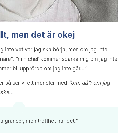
lt, men det är okej
ag inte vet var jag ska börja, men om jag inte
enare”, “min chef kommer sparka mig om jag inte
ommer bli upprörda om jag inte går…”
der så ser vi ett mönster med
“om, då”: om jag
a ske…
ga gränser, men trötthet har det.”