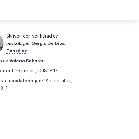
Skriven och verifierad av
psykologen
Sergio De Dios
González
n av
Valeria Sabater
icerad
:
25 januari, 2018 18:17
ste uppdateringen:
18 december,
01:11