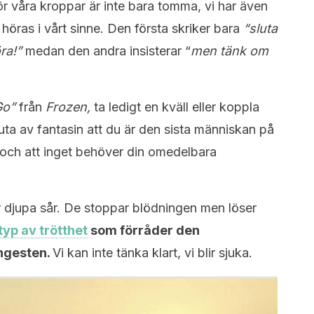
för våra kroppar är inte bara tomma, vi har även
 höras i vårt sinne. Den första skriker bara
“sluta
öra!”
medan den andra insisterar “
men tänk om
 Go”
från
Frozen,
ta ledigt en kväll eller koppla
juta av fantasin att du är den sista människan på
 och att inget behöver din omedelbara
r djupa sår. De stoppar blödningen men löser
typ av trötthet
som förråder den
ngesten.
Vi kan inte tänka klart, vi blir sjuka.