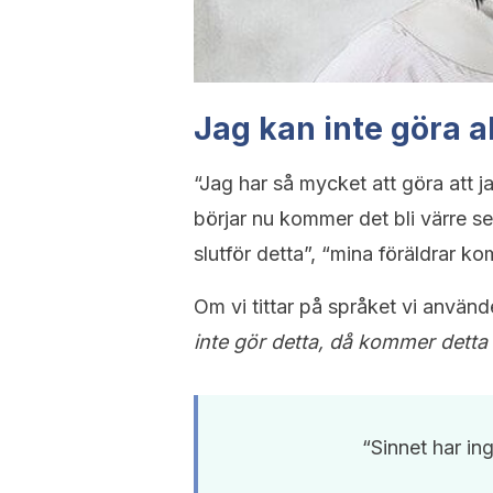
Jag kan inte göra al
“Jag har så mycket att göra att j
börjar nu kommer det bli värre s
slutför detta”, “mina föräldrar k
Om vi tittar på språket vi använ
inte gör detta, då kommer dett
“Sinnet har in