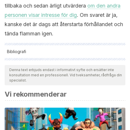
tillbaka och sedan ärligt utvärdera
om den andra
personen visar intresse för dig
. Om svaret är ja,
kanske det är dags att återstarta förhållandet och
tända flamman igen.
Bibliografi
Samtliga citerade källor har granskats noggrant av vårt team
för att säkerställa deras kvalitet, tillförlitlighet, aktualitet och
Denna text erbjuds endast i informativt syfte och ersätter inte
konsultation med en professionell. Vid tveksamheter, rådfråga din
giltighet. Bibliografin för denna artikel ansågs vara tillförlitlig
specialist.
och av akademisk eller vetenskaplig noggrannhet.
Vi rekommenderar
Limeira, M. I. C. D. A., & Féres-Carneiro, T. (2019).
Reconciliation in remarriage to an ex-spouse: Individual
changes.
Journal of Divorce & Remarriage
,
60
(8), 612-629.
https://www.tandfonline.com/doi/abs/10.1080/10502556.2019.
Walravens, G., & Rober, P. (2024). Relational recovery after