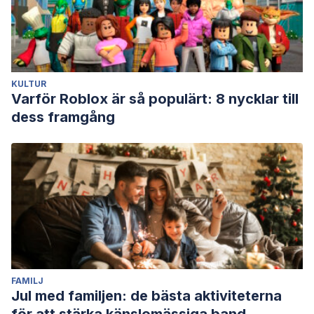
infidelity as a dual process: A model based on the
experiences of female injured partners.
Family
process
,
63
(1), 151-162.
https://onlinelibrary.wiley.com/doi/10.1111/famp.12857
KULTUR
Varför Roblox är så populärt: 8 nycklar till
dess framgång
FAMILJ
Jul med familjen: de bästa aktiviteterna