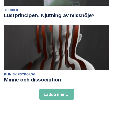
TEORIER
Lustprincipen: Njutning av missnöje?
KLINISK PSYKOLOGI
Minne och dissociation
Ladda mer ...