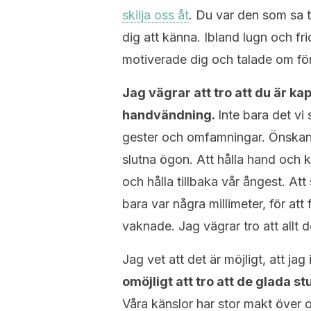
skilja oss åt
. Du var den som sa t
dig att känna. Ibland lugn och fri
motiverade dig och talade om för
Jag vägrar att tro att du är kap
handvändning.
Inte bara det vi 
gester och omfamningar. Önskan 
slutna ögon. Att hålla hand och k
och hålla tillbaka vår ångest. 
bara var några millimeter, för att
vaknade. Jag vägrar tro att allt d
Jag vet att det är möjligt, att ja
omöjligt att tro att de glada s
Våra känslor har stor makt över o