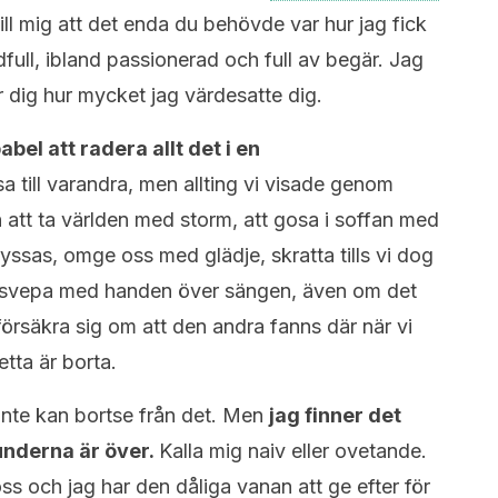
ill mig att det enda du behövde var hur jag fick
dfull, ibland passionerad och full av begär. Jag
 dig hur mycket jag värdesatte dig.
abel att radera allt det i en
sa till varandra, men allting vi visade genom
att ta världen med storm, att gosa i soffan med
yssas, omge oss med glädje, skratta tills vi dog
Att svepa med handen över sängen, även om det
 försäkra sig om att den andra fanns där när vi
etta är borta.
g inte kan bortse från det. Men
jag finner det
tunderna är över.
Kalla mig naiv eller ovetande.
ss och jag har den dåliga vanan att ge efter för