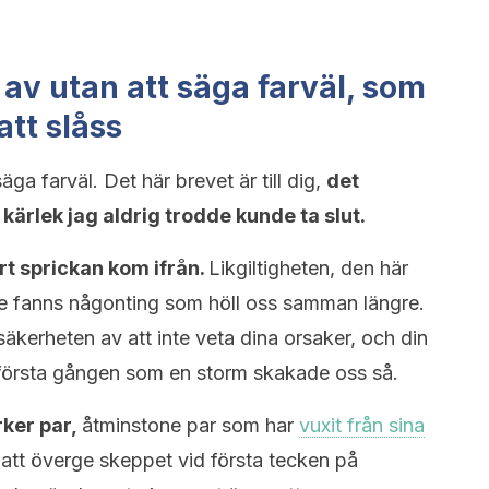
 av utan att säga farväl, som
att slåss
äga farväl. Det här brevet är till dig,
det
ärlek jag aldrig trodde kunde ta slut.
rt sprickan kom ifrån.
Likgiltigheten, den här
 inte fanns någonting som höll oss samman längre.
säkerheten av att inte veta dina orsaker, och din
ar första gången som en storm skakade oss så.
rker par,
åtminstone par som har
vuxit från sina
 att överge skeppet vid första tecken på