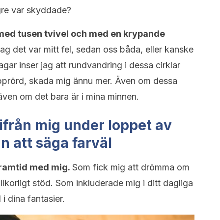
ngre var skyddade?
 med tusen tvivel och med en krypande
ag det var mitt fel, sedan oss båda, eller kanske
gar inser jag att rundvandring i dessa cirklar
pprörd, skada mig ännu mer. Även om dessa
 även om det bara är i mina minnen.
t ifrån mig under loppet av
 att säga farväl
framtid med mig.
Som fick mig att drömma om
lkorligt stöd. Som inkluderade mig i ditt dagliga
 i dina fantasier.