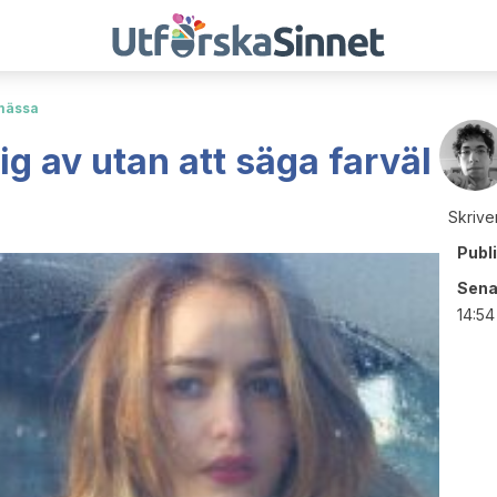
smässa
ig av utan att säga farväl
Skrive
Publ
Sena
14:54