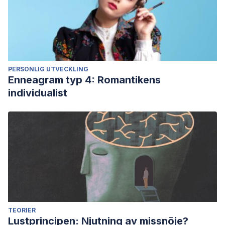
PERSONLIG UTVECKLING
Enneagram typ 4: Romantikens
individualist
TEORIER
Lustprincipen: Njutning av missnöje?