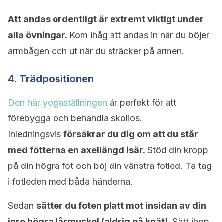
Att andas ordentligt är extremt viktigt under
alla övningar.
Kom ihåg att andas in när du böjer
armbågen och ut när du sträcker på armen.
4. Trädpositionen
Den här yogaställningen
är perfekt för att
förebygga och behandla skolios.
Inledningsvis
försäkrar du dig om att du står
med fötterna en axellängd isär.
Stöd din kropp
på din högra fot och böj din vänstra fotled. Ta tag
i fotleden med båda händerna.
Sedan
sätter du foten platt mot insidan av din
inre högra lårmuskel (aldrig på knät).
Sätt ihop