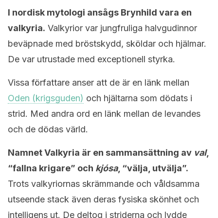
I nordisk mytologi ansågs Brynhild vara en
valkyria.
Valkyrior var jungfruliga halvgudinnor
beväpnade med bröstskydd, sköldar och hjälmar.
De var utrustade med exceptionell styrka.
Vissa författare anser att de är en länk mellan
Oden (krigsguden)
och hjältarna som dödats i
strid. Med andra ord en länk mellan de levandes
och de dödas värld.
Namnet Valkyria är en sammansättning av
val
,
“fallna krigare” och
kjósa
, “välja, utvälja”.
Trots valkyriornas skrämmande och våldsamma
utseende stack även deras fysiska skönhet och
intelligens ut. De deltog i striderna och lydde