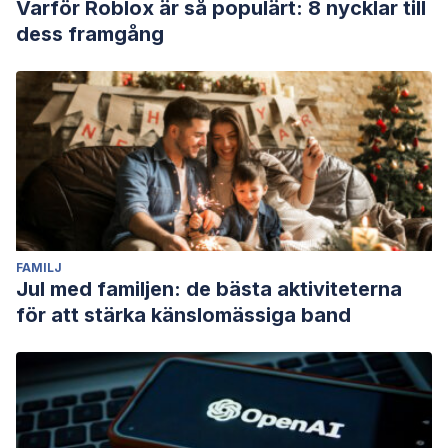
Varför Roblox är så populärt: 8 nycklar till
journalCode=apt
dess framgång
Kirsch, T. B. (2004). Cultural complexes in the history of
Jung, Freud and their followers. In
The cultural complex
(pp. 201-212). Routledge.
https://www.taylorfrancis.com/chapters/edit/10.4324/97802
19/cultural-complexes-history-jung-freud-followers-
thomas-kirsch
Ocasio, W. R. (2010). Sexualidad en la Mitología Nórdica.
Wittels, F. (1946). EL PSICOANALISIS Y LA HISTORIA: LOS
FAMILJ
NIBELUNGOS Y LA BIBLIA.
Revista de psicoanálisis
,
4
(1), 48-
Jul med familjen: de bästa aktiviteterna
63.
för att stärka känslomässiga band
http://apa.opac.ar/greenstone/collect/revapa/index/assoc