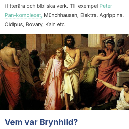
i litterära och bibliska verk. Till exempel
Peter
Pan-komplexet,
Münchhausen, Elektra, Agrippina,
Oidipus, Bovary, Kain etc.
Vem var Brynhild?