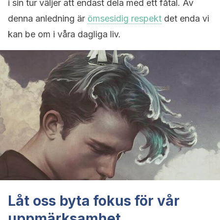
i sin tur väljer att endast dela med ett fåtal. Av
denna anledning är
ömsesidig respekt
det enda vi
kan be om i våra dagliga liv.
Låt oss byta fokus för vår
uppmärksamhet