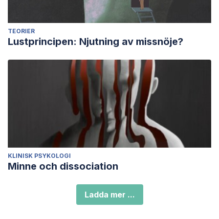
TEORIER
Lustprincipen: Njutning av missnöje?
KLINISK PSYKOLOGI
Minne och dissociation
Ladda mer ...