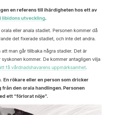
gen en referens till ihärdigheten hos ett av
 libidons utveckling
.
 orala eller anala stadiet. Personen kommer då
ande det fixerade stadiet, och inte det andra.
att man går tillbaka några stadier. Det är
är syskonen kommer. De kommer antagligen vilja
 att få vårdnadshavarens uppmärksamhet
.
n.
En rökare eller en person som dricker
 från den orala handlingen. Personen
med ett “förlorat nöje”.