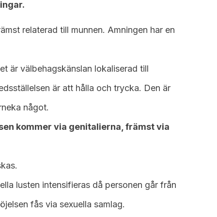
ingar.
främst relaterad till munnen. Amningen har en
let är välbehagskänslan lokaliserad till
edsställelsen är att hålla och trycka. Den är
örneka något.
elsen kommer via genitalierna, främst via
skas.
ella lusten intensifieras då personen går från
nöjelsen fås via sexuella samlag.