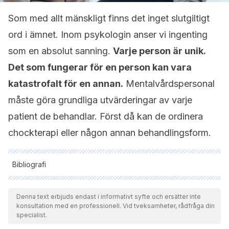
Som med allt mänskligt finns det inget slutgiltigt
ord i ämnet. Inom psykologin anser vi ingenting
som en absolut sanning.
Varje person är unik.
Det som fungerar för en person kan vara
katastrofalt för en annan.
Mentalvårdspersonal
måste göra grundliga utvärderingar av varje
patient de behandlar. Först då kan de ordinera
chockterapi eller någon annan behandlingsform.
Bibliografi
Samtliga citerade källor har granskats noggrant av vårt team
för att säkerställa deras kvalitet, tillförlitlighet, aktualitet och
Denna text erbjuds endast i informativt syfte och ersätter inte
konsultation med en professionell. Vid tveksamheter, rådfråga din
giltighet. Bibliografin för denna artikel ansågs vara tillförlitlig
specialist.
och av akademisk eller vetenskaplig noggrannhet.