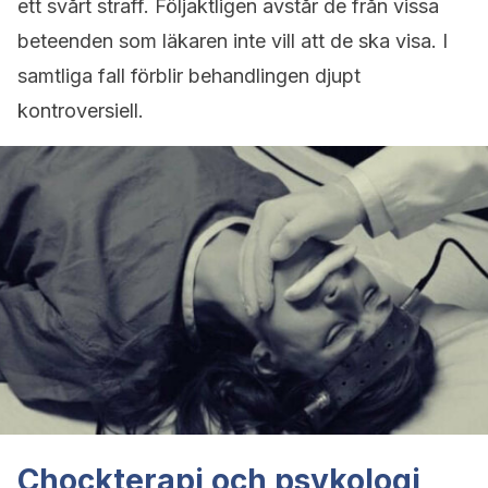
ett svårt straff. Följaktligen avstår de från vissa
beteenden som läkaren inte vill att de ska visa. I
samtliga fall förblir behandlingen djupt
kontroversiell.
Chockterapi och psykologi