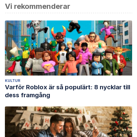
Vi rekommenderar
Bernstein, M. J. (1985). Electroconvulsive Therapy.
JAMA:
The Journal of the American Medical Association
,
254
(15),
2103–2108.
https://doi.org/10.1007/978-1-4614-0110-0_19
Murray, G. B., Shea, V., & Conn, D. K. (1986).
Electroconvulsive therapy for poststroke
depression.
Journal of Clinical Psychiatry
,
47
(5), 258–260.
https://doi.org/10.1097/00007611-198409000-00002
Scott, A. I. F. (2006, June 1). Electroconvulsive
therapy.
Psychiatry
.
KULTUR
https://doi.org/10.1053/j.mppsy.2006.03.006
Varför Roblox är så populärt: 8 nycklar till
dess framgång