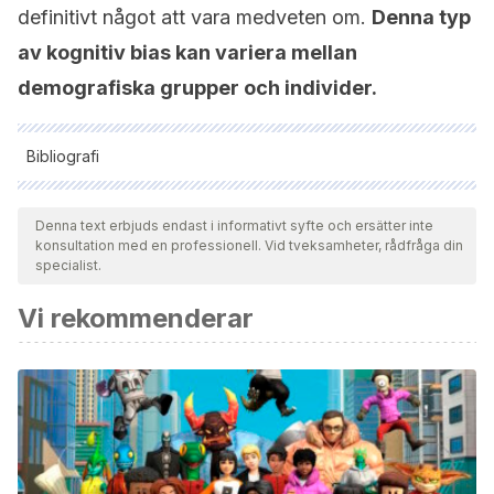
definitivt något att vara medveten om.
Denna typ
av kognitiv bias kan variera mellan
demografiska grupper och individer.
Bibliografi
Samtliga citerade källor har granskats noggrant av vårt team
för att säkerställa deras kvalitet, tillförlitlighet, aktualitet och
Denna text erbjuds endast i informativt syfte och ersätter inte
konsultation med en professionell. Vid tveksamheter, rådfråga din
giltighet. Bibliografin för denna artikel ansågs vara tillförlitlig
specialist.
och av akademisk eller vetenskaplig noggrannhet.
Vi rekommenderar
Navas, L., Sampascual, G., & Castejón, J. L. (1995). La teoría
atribucional de Weiner y los sesgos atributivos: hacia la
integración de un desencuentro. Revista de Psicología Social,
10(2), 205-218.