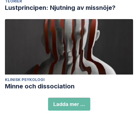
TEORIER
Lustprincipen: Njutning av missnöje?
KLINISK PSYKOLOGI
Minne och dissociation
Ladda mer ...