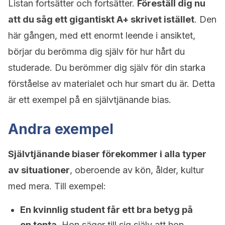
Listan fortsätter och fortsätter.
Föreställ dig nu
att du såg ett gigantiskt A+ skrivet istället
. Den
här gången, med ett enormt leende i ansiktet,
börjar du berömma dig själv för hur hårt du
studerade. Du berömmer dig själv för din starka
förståelse av materialet och hur smart du är. Detta
är ett exempel på en självtjänande bias.
Andra exempel
Självtjänande biaser förekommer i alla typer
av situationer
, oberoende av kön, ålder, kultur
med mera. Till exempel:
En kvinnlig student får ett bra betyg på
en tenta.
Hon säger till sig själv att hon