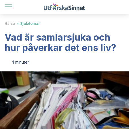
Hälsa
Sjukdomar
Vad är samlarsjuka och
hur påverkar det ens liv?
4 minuter