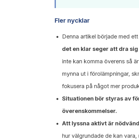
Fler nycklar
Denna artikel började med ett 
det en klar seger att dra sig 
inte kan komma överens så är d
mynna ut i förolämpningar, skr
fokusera på något mer produkt
Situationen bör styras av f
överenskommelser.
Att lyssna aktivt är nödvändi
hur välgrundade de kan vara, 