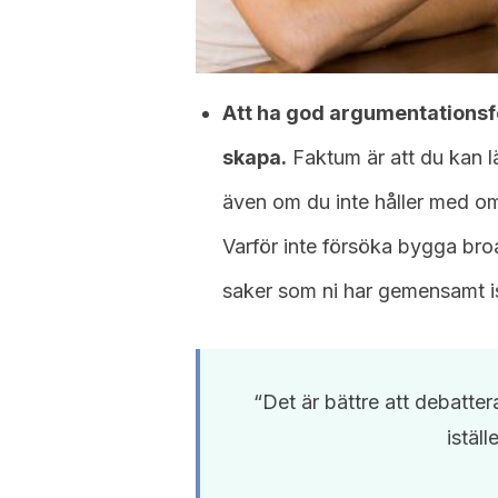
Att ha god argumentationsf
skapa.
Faktum är att du kan l
även om du inte håller med o
Varför inte försöka bygga broa
saker som ni har gemensamt is
“Det är bättre att debattera
iställ