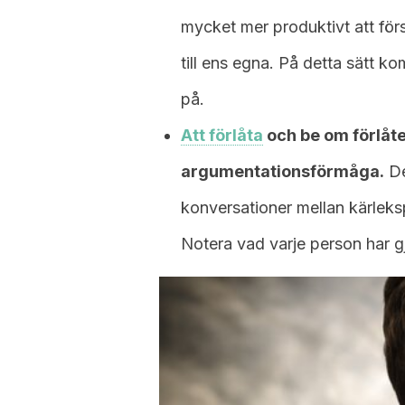
mycket mer produktivt att för
till ens egna. På detta sätt k
på.
Att förlåta
och be om förlåte
argumentationsförmåga.
De
konversationer mellan kärlek
Notera vad varje person har gjo