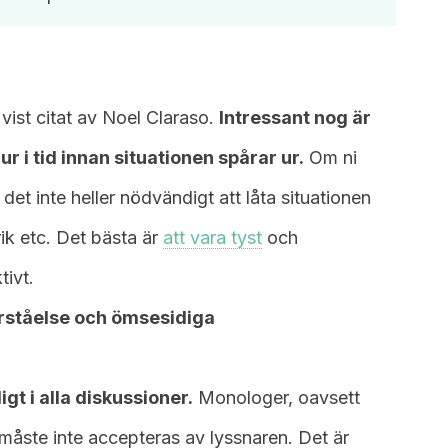
vist citat av Noel Claraso.
Intressant nog är
ur i tid innan situationen spårar ur.
Om ni
et inte heller nödvändigt att låta situationen
ik etc. Det bästa är
att vara tyst
och
ivt.
örståelse och ömsesidiga
gt i alla diskussioner.
Monologer, oavsett
måste inte accepteras av lyssnaren. Det är