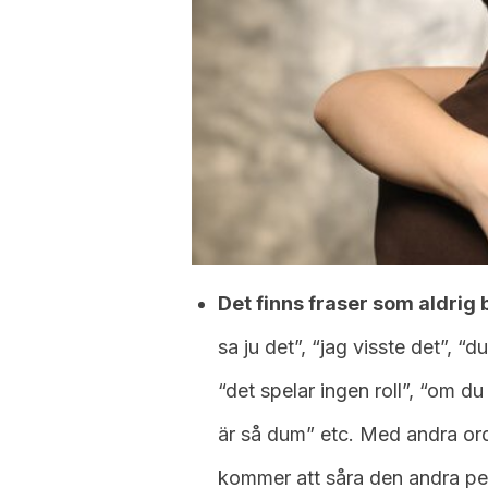
Det finns fraser som aldrig
sa ju det”, “jag visste det”, “
“det spelar ingen roll”, “om du
är så dum” etc. Med andra or
kommer att såra den andra per