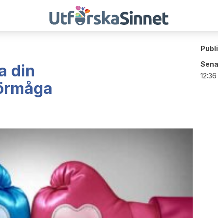
Publ
Sena
ra din
12:36
örmåga