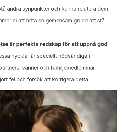
stå andra synpunkter och kunna relatera dem
ommer ni att hitta en gemensam grund att stå
lse är perfekta redskap för att uppnå god
ssa nycklar är speciellt nödvändiga i
spartners, vänner och familjemedlemmar.
rt fel och försök att korrigera detta.