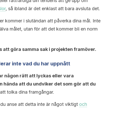
a eller rättfärdiga din tendens att ge upp om
lor
, så ibland är det enklast att bara avsluta det.
er kommer i slutändan att påverka dina mål. Inte
jälva målet, utan för att det kommer bli en norm
s att göra samma sak i projekten framöver.
erar inte vad du har uppnått
r någon rätt att lyckas eller vara
n hända att du undviker det som gör att du
 att tolka dina framgångar.
 anse att detta inte är något viktigt
och