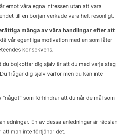
 går emot våra egna intressen utan att vara
et till en början verkade vara helt resonligt.
erättiga många av våra handlingar efter att
rklä vår egentliga motivation med en som låter
 beteendes konsekvens.
 du bojkottar dig själv är att du med varje steg
 Du frågar dig själv varför men du kan inte
.
ns “något” som förhindrar att du når de mål som
a anledningar. En av dessa anledningar är rädslan
 att man inte förtjänar det.