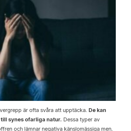
vergrepp är ofta svåra att upptäcka.
De kan
ill synes ofarliga natur.
Dessa typer av
ffren och lämnar negativa känslomässiga men.