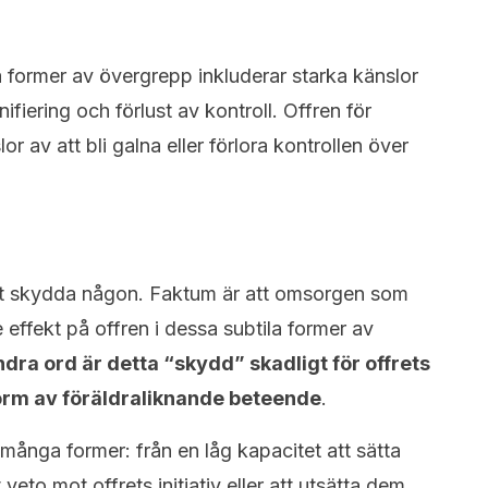
 former av övergrepp inkluderar starka känslor
fiering och förlust av kontroll. Offren för
or av att bli galna eller förlora kontrollen över
att skydda någon. Faktum är att omsorgen som
 effekt på offren i dessa subtila former av
dra ord är detta “skydd” skadligt för offrets
orm av föräldraliknande beteende
.
nga former: från en låg kapacitet att sätta
tt veto mot offrets initiativ eller att utsätta dem