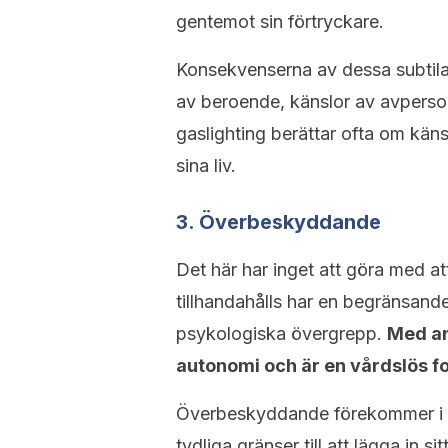
gentemot sin förtryckare.
Konsekvenserna av dessa subtila
av beroende, känslor av avpersoni
gaslighting berättar ofta om känsl
sina liv.
3. Överbeskyddande
Det här har inget att göra med 
tillhandahålls har en begränsande
psykologiska övergrepp.
Med an
autonomi och är en vårdslös f
Överbeskyddande förekommer i må
tydliga gränser till att lägga in si