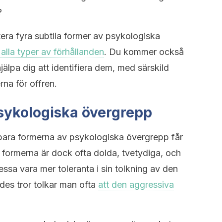
?
era fyra subtila former av psykologiska
i alla typer av förhållanden
. Du kommer också
älpa dig att identifiera dem, med särskild
a för offren.
psykologiska övergrepp
nbara formerna av psykologiska övergrepp får
formerna är dock ofta dolda, tvetydiga, och
ssa vara mer toleranta i sin tolkning av den
edes tror tolkar man ofta
att den aggressiva