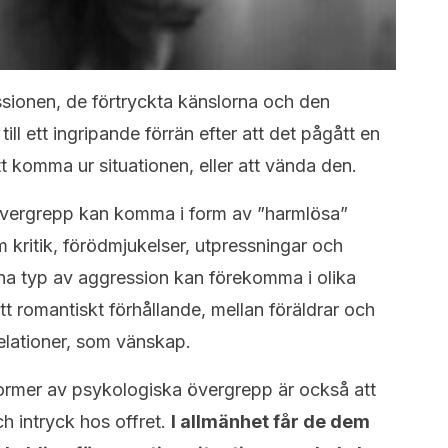
essionen, de förtryckta känslorna och den
ill ett ingripande förrän efter att det pågått en
att komma ur situationen, eller att vända den.
övergrepp kan komma i form av ”harmlösa”
ritik, förödmjukelser, utpressningar och
enna typ av aggression kan förekomma i olika
t romantiskt förhållande, mellan föräldrar och
relationer, som vänskap.
former av psykologiska övergrepp är också att
h intryck hos offret.
I allmänhet får de dem