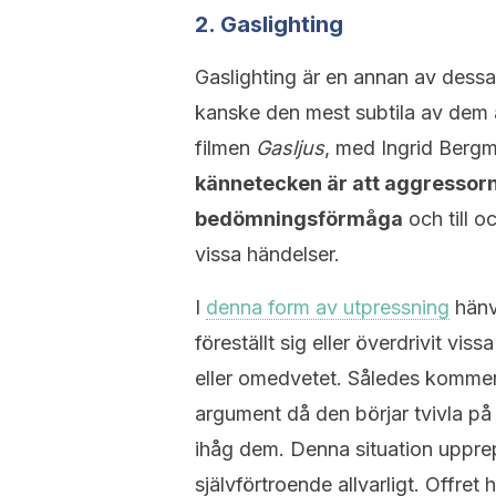
2. Gaslighting
Gaslighting är en annan av dessa
kanske den mest subtila av dem 
filmen
Gasljus
, med Ingrid Berg
kännetecken är att aggressorn f
bedömningsförmåga
och till o
vissa händelser.
I
denna form av utpressning
hänvi
föreställt sig eller överdrivit vi
eller omedvetet. Således kommer of
argument då den börjar tvivla p
ihåg dem. Denna situation upprep
självförtroende allvarligt. Offre