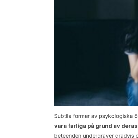
Subtila former av psykologiska ö
vara farliga på grund av deras t
beteenden undergräver gradvis o