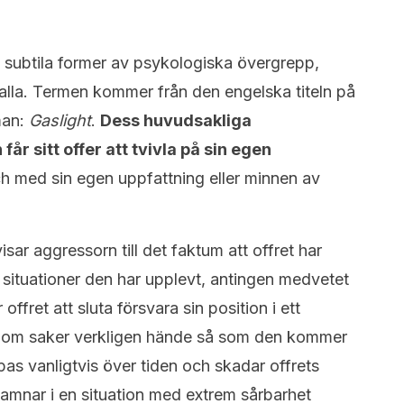
 subtila former av psykologiska övergrepp,
alla. Termen kommer från den engelska titeln på
man:
Gaslight
.
Dess huvudsakliga
år sitt offer att tvivla på sin egen
ch med sin egen uppfattning eller minnen av
sar aggressorn till det faktum att offret har
ssa situationer den har upplevt, antingen medvetet
fret att sluta försvara sin position i ett
å om saker verkligen hände så som den kommer
as vanligtvis över tiden och skadar offrets
t hamnar i en situation med extrem sårbarhet