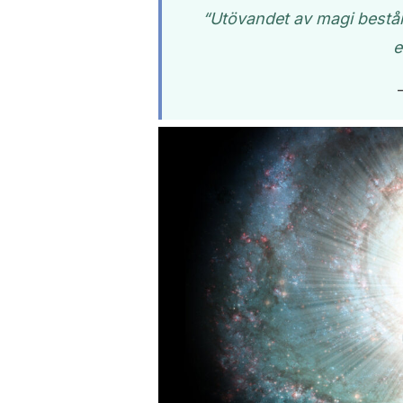
“Utövandet av magi består 
e