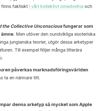
finns faktiskt
i vårt kollektivt omedvetna
och
 the Collective Unconscious
fungerar som
ta ämne
. Men utöver den oundvikliga esoteriska
nga jungianska teorier, utgör dessa arketyper
turen. Till exempel följer många litterära
p.
iguren påverkas marknadsföringsvärlden
s ta en närmare titt.
llämpar denna arketyp så mycket som Apple