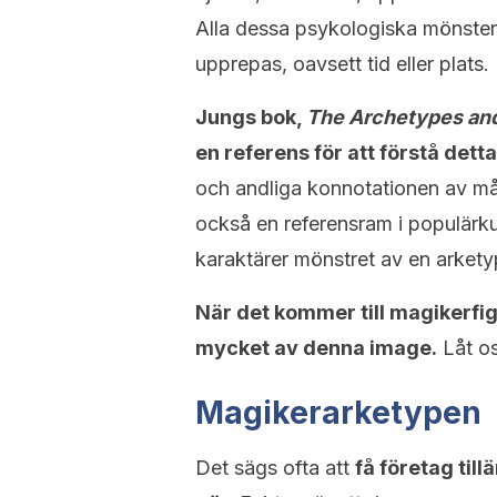
Alla dessa psykologiska mönster 
upprepas, oavsett tid eller plats.
Jungs bok,
The Archetypes and
en referens för att förstå det
och andliga konnotationen av må
också en referensram i populärkul
karaktärer mönstret av en arkety
När det kommer till magikerf
mycket av denna image.
Låt os
Magikerarketypen
Det sägs ofta att
få företag ti