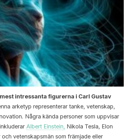
mest intressanta figurerna i Carl Gustav
nna arketyp representerar tanke, vetenskap,
innovation. Några kända personer som uppvisar
 inkluderar
Albert Einstein,
Nikola Tesla, Elon
er och vetenskapsmän som främjade eller