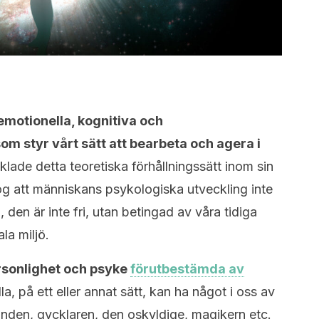
 emotionella, kognitiva och
m styr vårt sätt att bearbeta och agera i
lade detta teoretiska förhållningssätt inom sin
og att människans psykologiska utveckling inte
 den är inte fri, utan betingad av våra tidiga
ala miljö.
rsonlighet och psyke
förutbestämda av
la, på ett eller annat sätt, kan ha något i oss av
anden, gycklaren, den oskyldige, magikern etc.