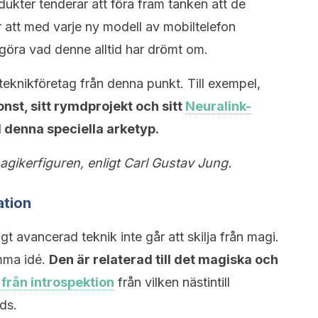
ukter tenderar att föra fram tanken att de
r att med varje ny modell av mobiltelefon
öra vad denne alltid har drömt om.
eknikföretag från denna punkt. Till exempel,
nst, sitt rymdprojekt och sitt
Neuralink-
denna speciella arketyp.
agikerfiguren, enligt Carl Gustav Jung.
ation
kligt avancerad teknik inte går att skilja från magi.
mma idé.
Den är relaterad till det magiska och
 från introspektion
från vilken nästintill
ds.