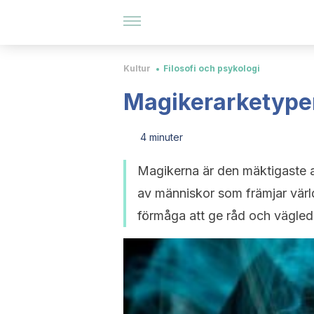
Kultur
Filosofi och psykologi
Magikerarketypen
4 minuter
Magikerna är den mäktigaste ar
av människor som främjar värl
förmåga att ge råd och vägled