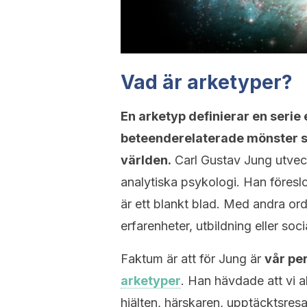
Vad är arketyper?
En arketyp definierar en serie
beteenderelaterade mönster so
världen.
Carl Gustav Jung utveck
analytiska psykologi. Han föresl
är ett blankt blad. Med andra ord,
erfarenheter, utbildning eller soci
Faktum är att för Jung är
vår pe
arketyper
. Han hävdade att vi al
hjälten, härskaren, upptäcktsres