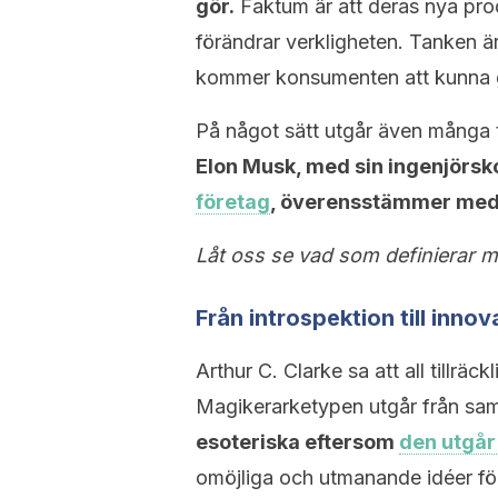
gör.
Faktum är att deras nya prod
förändrar verkligheten. Tanken ä
kommer konsumenten att kunna g
På något sätt utgår även många t
Elon Musk, med sin ingenjörsko
företag
, överensstämmer med 
Låt oss se vad som definierar m
Från introspektion till innov
Arthur C. Clarke sa att all tillräc
Magikerarketypen utgår från sa
esoteriska eftersom
den utgår
omöjliga och utmanande idéer fö