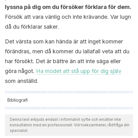
lyssna på dig om du försöker förklara för dem.
Försök att vara vänlig och inte krävande. Var lugn
då du förklarar saker.
Det värsta som kan hända är att inget kommer
förändras, men då kommer du iallafall veta att du
har försökt. Det är bättre än att inte säga eller
göra något.
Ha modet att stå upp för dig själv
som anställd.
Bibliografi
Samtliga citerade källor har granskats noggrant av vårt team
för att säkerställa deras kvalitet, tillförlitlighet, aktualitet och
Denna text erbjuds endast i informativt syfte och ersätter inte
konsultation med en professionell. Vid tveksamheter, rådfråga din
giltighet. Bibliografin för denna artikel ansågs vara tillförlitlig
specialist.
och av akademisk eller vetenskaplig noggrannhet.