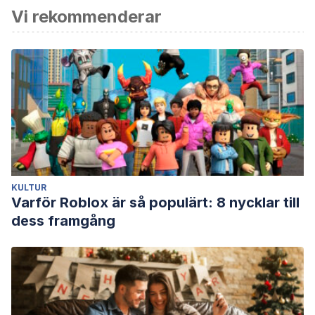
Vi rekommenderar
Cabrera L. Síndrome de Boreout: Diseño, confiabilidad y
validación preliminar de un instrumento para su medición.
Rev. Univ. Ind. Santander. Salud [Internet]. 2014
[consultado 31 mar 2022] ; 46(3): 259-265. Disponible en:
http://www.scielo.org.co/scielo.php?
script=sci_arttext&pid=S0121-
08072014000300006&lng=en.
Rothlin P, Werder P. El nuevo Síndrome Laboral Boreout. 1°
Edición. España: Penguin Random House Grupo Editorial;
KULTUR
2011.
Varför Roblox är så populärt: 8 nycklar till
dess framgång