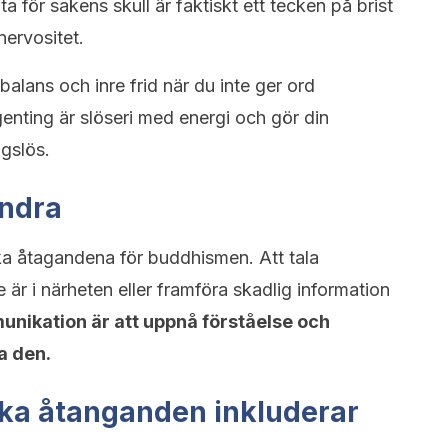
ata för sakens skull är faktiskt ett tecken på brist
ervositet.
alans och inre frid när du inte ger ord
genting är slöseri med energi och gör din
gslös.
andra
ska åtagandena för buddhismen. Att tala
är i närheten eller framföra skadlig information
nikation är att uppnå förståelse och
a den.
iska åtanganden inkluderar