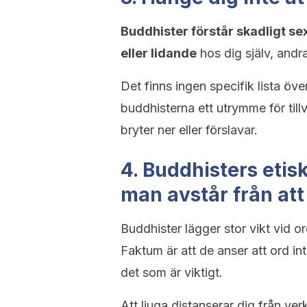
Buddhister förstår skadligt s
eller lidande
hos dig själv, andra
Det finns ingen specifik lista öve
buddhisterna ett utrymme för till
bryter ner eller förslavar.
4. Buddhisters etis
man avstår från att
Buddhister lägger stor vikt vid 
Faktum är att de anser att ord in
det som är viktigt.
Att ljuga distanserar dig från v