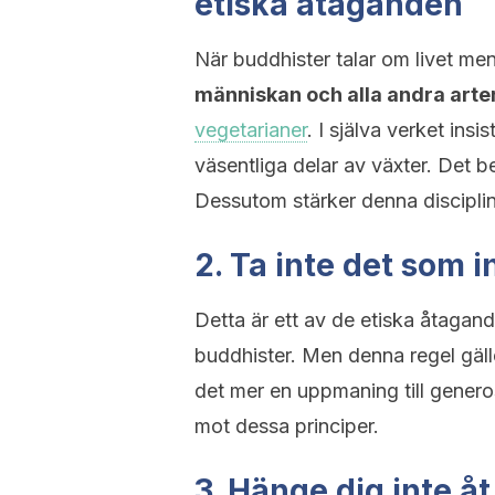
etiska åtaganden
När buddhister talar om livet men
människan och alla andra arter
vegetarianer
. I själva verket insi
väsentliga delar av växter. Det be
Dessutom stärker denna discipli
2. Ta inte det som in
Detta är ett av de etiska åtagand
buddhister. Men denna regel gälle
det mer en uppmaning till generos
mot dessa principer.
3. Hänge dig inte å