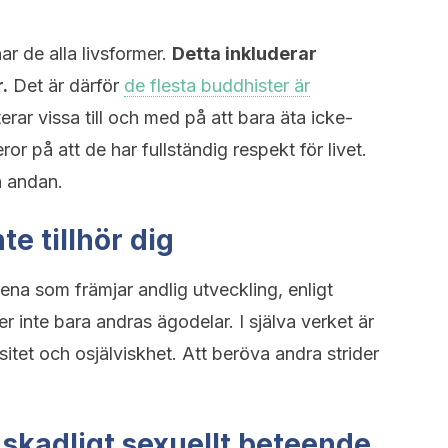
ar de alla livsformer.
Detta inkluderar
.
Det är därför
de flesta buddhister är
sterar vissa till och med på att bara äta icke-
ror på att de har fullständig respekt för livet.
n andan.
te tillhör dig
ena som främjar andlig utveckling, enligt
r inte bara andras ägodelar. I själva verket är
itet och osjälviskhet. Att beröva andra strider
t skadligt sexuellt beteende