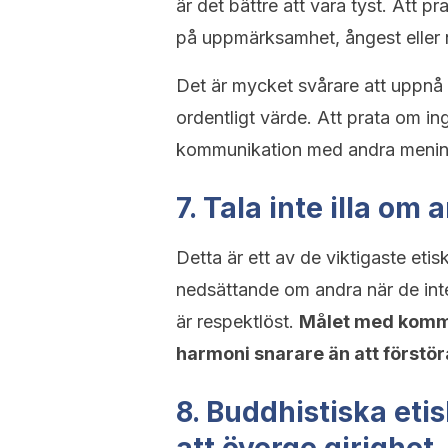
är det bättre att vara tyst. Att pr
på uppmärksamhet, ångest eller n
Det är mycket svårare att uppnå b
ordentligt värde. Att prata om in
kommunikation med andra menin
7. Tala inte illa om 
Detta är ett av de viktigaste eti
nedsättande om andra när de inte 
är respektlöst.
Målet med kommu
harmoni snarare än att förstör
8. Buddhistiska et