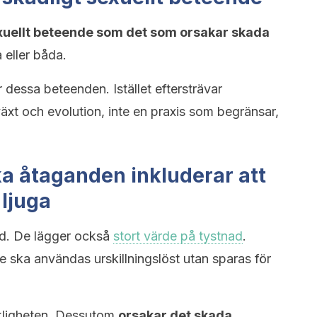
exuellt beteende som det som orsakar skada
 eller båda.
r dessa beteenden. Istället eftersträvar
växt och evolution, inte en praxis som begränsar,
ka åtaganden inkluderar att
 ljuga
ord. De lägger också
stort värde på tystnad
.
te ska användas urskillningslöst utan sparas för
erkligheten. Dessutom
orsakar det skada