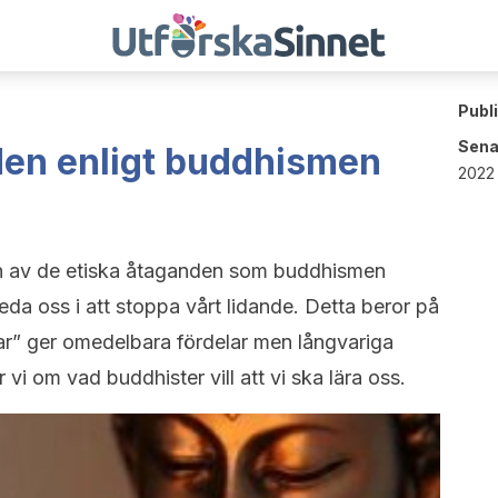
Publ
Sena
den enligt buddhismen
2022 
n av de etiska åtaganden som buddhismen
leda oss i att stoppa vårt lidande. Detta beror på
gar” ger omedelbara fördelar men långvariga
r vi om vad buddhister vill att vi ska lära oss.