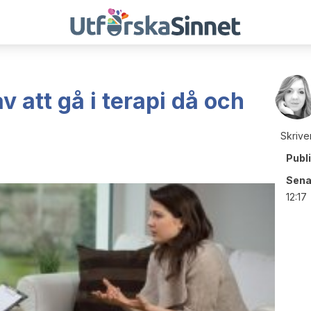
v att gå i terapi då och
Skrive
Publ
Sena
12:17