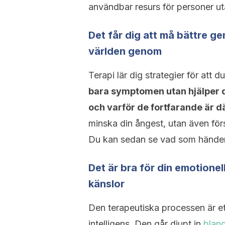
användbar resurs för personer uta
Det får dig att må bättre ge
världen genom
Terapi lär dig strategier för att 
bara symptomen utan hjälper dig
och varför de fortfarande är dä
minska din ångest, utan även förstå
Du kan sedan se vad som händer f
Det är bra för din emotionel
känslor
Den terapeutiska processen är ett
intelligens. Den går djupt in
bland