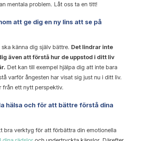
n mentala problem. Låt oss ta en titt!
nom att ge dig en ny lins att se på
du ska känna dig själv bättre.
Det lindrar inte
 även att förstå hur de uppstod i ditt liv
r.
Det kan till exempel hjälpa dig att inte bara
 varför ångesten har visat sig just nu i ditt liv.
rån ett nytt perspektiv.
la hälsa och för att bättre förstå dina
 bra verktyg för att förbättra din emotionella
 dina rädslor
och undertryckta känslor. Därefter