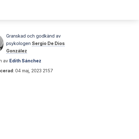
Granskad och godkänd av
psykologen
Sergio De Dios
González
n av
Edith Sánchez
icerad
:
04 maj, 2023 21:57