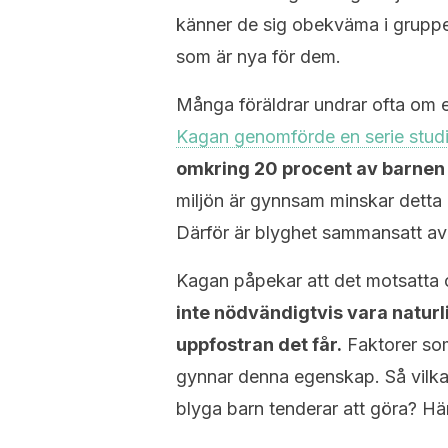
känner de sig obekväma i grupper 
som är nya för dem.
Många föräldrar undrar ofta om e
Kagan genomförde en serie studi
omkring 20 procent av barnen 
miljön är gynnsam minskar detta d
Därför är blyghet sammansatt a
Kagan påpekar att det motsatta o
inte nödvändigtvis vara naturl
uppfostran det får.
Faktorer s
gynnar denna egenskap. Så vilka
blyga barn tenderar att göra? Hä