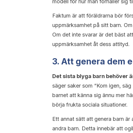
modell för hur man förhåller sig ti
Faktum är att föräldrarna bör för
uppmärksamhet på sitt barn. Om b
Om det inte svarar är det bäst at
uppmärksamhet åt dess attityd.
3. Att genera dem 
Det sista blyga barn behöver ä
säger saker som “Kom igen, säg n
barnet att känna sig ännu mer hä
börja frukta sociala situationer.
Ett annat sätt att genera barn ä
andra barn. Detta innebär att ogi