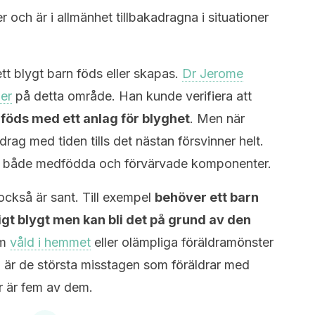
och är i allmänhet tillbakadragna i situationer
tt blygt barn föds eller skapas.
Dr Jerome
er
på detta område. Han kunde verifiera att
föds med ett anlag för blyghet
. Men när
rag med tiden tills det nästan försvinner helt.
v både medfödda och förvärvade komponenter.
ckså är sant. Till exempel
behöver ett barn
igt blygt men kan bli det på grund av den
om
våld i hemmet
eller olämpliga föräldramönster
 är de största misstagen som föräldrar med
r är fem av dem.