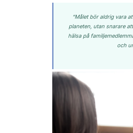
“Målet bör aldrig vara a
planeten, utan snarare at
hälsa på familjemedlemma
och um