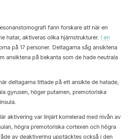
esonanstomografi fann forskare att när en
e hatar, aktiveras olika hjärnstrukturer.
I en
rna på 17 personer. Deltagarna såg ansiktena
om ansiktena på bekanta som de hade neutrala
när deltagarna tittade på ett ansikte de hatade,
tala gyrusen, höger putamen, premotoriska
insula.
r aktivering var linjärt korrelerad med nivån av
nsulan, högra premotoriska cortexen och högra
råde av deaktivering upptäcktes också i den