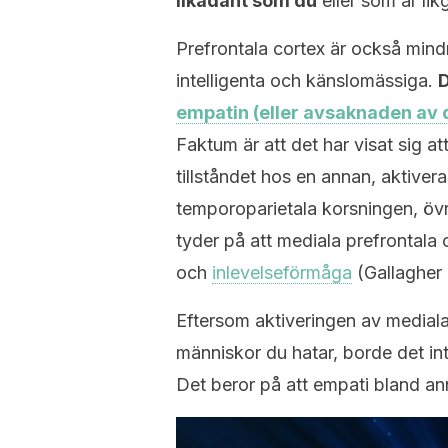
likadant som du
eller som är likg
Prefrontala cortex är också mind
intelligenta och känslomässiga.
D
empatin (eller avsaknaden av 
Faktum är att det har visat sig a
tillståndet hos en annan, aktive
temporoparietala korsningen, öv
tyder på att mediala prefrontala 
och
inlevelseförmåga
(Gallagher 
Eftersom aktiveringen av mediala
människor du hatar, borde det int
Det beror på att empati bland an