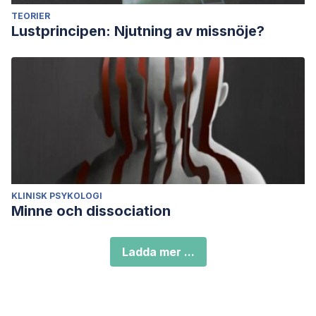
TEORIER
Lustprincipen: Njutning av missnöje?
KLINISK PSYKOLOGI
Minne och dissociation
Ladda mer ...