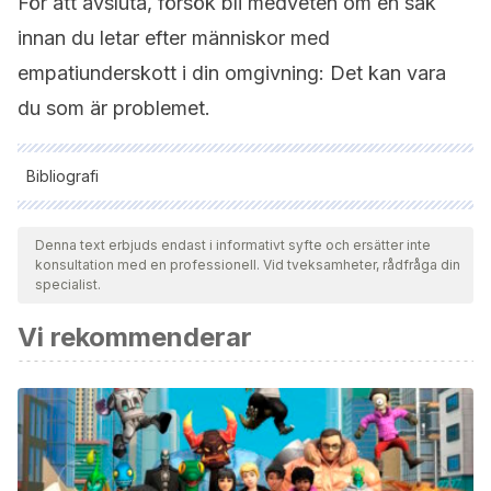
För att avsluta, försök bli medveten om en sak
innan du letar efter människor med
empatiunderskott i din omgivning: Det kan vara
du som är problemet.
Bibliografi
Samtliga citerade källor har granskats noggrant av vårt team
för att säkerställa deras kvalitet, tillförlitlighet, aktualitet och
Denna text erbjuds endast i informativt syfte och ersätter inte
konsultation med en professionell. Vid tveksamheter, rådfråga din
giltighet. Bibliografin för denna artikel ansågs vara tillförlitlig
specialist.
och av akademisk eller vetenskaplig noggrannhet.
Vi rekommenderar
Milone, A., Cerniglia, L., Cristofani, C., Inguaggiato, E.,
Levantini, V., Masi, G., … Muratori, P. (2019). Empathy in
youths with conduct disorder and callous-unemotional
traits.
Neural Plasticity
,
2019
.
https://doi.org/10.1155/2019/9638973