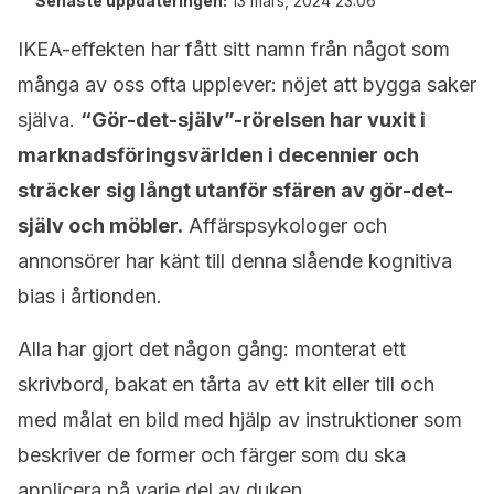
Senaste uppdateringen:
13 mars, 2024 23:06
IKEA-effekten har fått sitt namn från något som
många av oss ofta upplever: nöjet att bygga saker
själva.
“Gör-det-själv”-rörelsen har vuxit i
marknadsföringsvärlden i decennier och
sträcker sig långt utanför sfären av gör-det-
själv och möbler.
Affärspsykologer och
annonsörer har känt till denna slående kognitiva
bias i årtionden.
Alla har gjort det någon gång: monterat ett
skrivbord, bakat en tårta av ett kit eller till och
med målat en bild med hjälp av instruktioner som
beskriver de former och färger som du ska
applicera på varje del av duken.