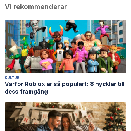
Vi rekommenderar
Norton, M.I., Mochon, D., Ariely, D. (2012). The IKEA effect:
When Labor leads to love. Journal of Consumer
Psychology, 22(3), 453-460.
Shapiro, L. (2004). Something from the Oven: Reinventing
Dinner in 1950s’ America. New York: Viking
Lawrence, D. H., & Festinger, L. (1962). Deterrents and
Reinforcement: the Psychology of Insufficient Reward.
Stanford, CA: Stanford University Press.
KULTUR
Varför Roblox är så populärt: 8 nycklar till
dess framgång