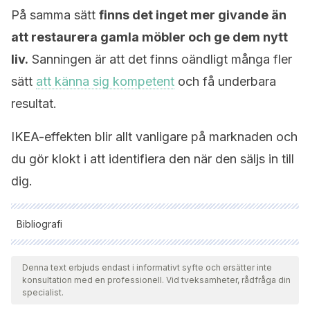
På samma sätt
finns det inget mer givande än
att restaurera gamla möbler och ge dem nytt
liv.
Sanningen är att det finns oändligt många fler
sätt
att känna sig kompetent
och få underbara
resultat.
IKEA-effekten blir allt vanligare på marknaden och
du gör klokt i att identifiera den när den säljs in till
dig.
Bibliografi
Samtliga citerade källor har granskats noggrant av vårt team
för att säkerställa deras kvalitet, tillförlitlighet, aktualitet och
Denna text erbjuds endast i informativt syfte och ersätter inte
konsultation med en professionell. Vid tveksamheter, rådfråga din
giltighet. Bibliografin för denna artikel ansågs vara tillförlitlig
specialist.
och av akademisk eller vetenskaplig noggrannhet.