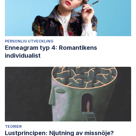
neuroscience
,
14
(5), 549-558.
PERSONLIG UTVECKLING
Enneagram typ 4: Romantikens
individualist
TEORIER
Lustprincipen: Njutning av missnöje?