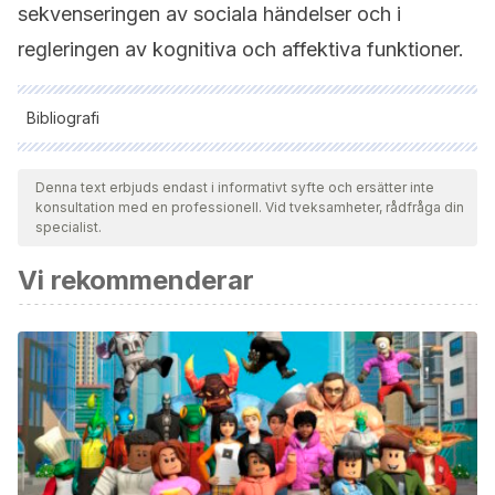
sekvenseringen av sociala händelser och i
regleringen av kognitiva och affektiva funktioner.
Bibliografi
Samtliga citerade källor har granskats noggrant av vårt team
för att säkerställa deras kvalitet, tillförlitlighet, aktualitet och
Denna text erbjuds endast i informativt syfte och ersätter inte
konsultation med en professionell. Vid tveksamheter, rådfråga din
giltighet. Bibliografin för denna artikel ansågs vara tillförlitlig
specialist.
och av akademisk eller vetenskaplig noggrannhet.
Vi rekommenderar
Carta, I., Chen, C. H., Schott, A. L., Dorizan, S., &
Khodakhah, K. (2019). Cerebellar modulation of the reward
circuitry and social behavior.
Science
,
363
(6424),
eaav0581.
Cherry, K. (2022, 19 de agosto). What is the cerebellum.
Verywellmind
. https://www.verywellmind.com/what-is-the-
cerebellum-