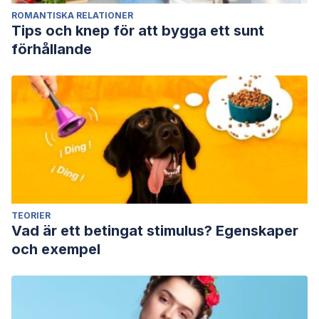
(2015). The cerebellum and psychiatric disorders.
Frontiers
ROMANTISKA RELATIONER
in public health
, 66.
Tips och knep för att bygga ett sunt
Schmahmann, J. D. (2019). The cerebellum and
förhållande
cognition.
Neuroscience letters
,
688
, 62-75.
Sokolovsky, N., Cook, A., Hunt, H., Giunti, P., & Cipolotti, L.
(2010). A preliminary characterisation of cognition and
social cognition in spinocerebellar ataxia types 2, 1, and
7.
Behavioural neurology
,
23
(1-2), 17-29.
Van Overwalle, F., Manto, M., Leggio, M., & Delgado-
García, J. M. (2019). The sequencing process generated
by the cerebellum crucially contributes to social
TEORIER
interactions.
Medical Hypotheses
,
128
, 33-42.
Vad är ett betingat stimulus? Egenskaper
Van Overwalle, F., De Coninck, S., Heleven, E., Perrotta, G.,
och exempel
Taib, N. O. B., Manto, M., & Mariën, P. (2019). The role of
the cerebellum in reconstructing social action sequences: a
pilot study.
Social cognitive and affective