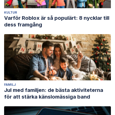
2794964#:~:text=The%20cerebellum%20is%20the%20part
Guell, X., Schmahmann, J. D., Gabrieli, J. D., & Ghosh, S. S.
KULTUR
(2018). Functional gradients of the cerebellum.
Elife
,
7
,
Varför Roblox är så populärt: 8 nycklar till
e36652.
dess framgång
Heleven, E., van Dun, K., & Van Overwalle, F. (2019). The
posterior cerebellum is involved in constructing social
action sequences: an fMRI study.
Scientific Reports
,
9
(1), 1-
11.
Heleven, E., Van Dun, K., De Witte, S., Baeken, C., & Van
Overwalle, F. (2021). The role of the cerebellum in social
and non-social action sequences: a preliminary LF-rTMS
study.
Frontiers in Human Neuroscience
,
15
, 593821.
FAMILJ
Hoche, F., Guell, X., Sherman, J. C., Vangel, M. G., &
Jul med familjen: de bästa aktiviteterna
Schmahmann, J. D. (2016). Cerebellar contribution to social
för att stärka känslomässiga band
cognition.
The Cerebellum
,
15
(6), 732-743.
Investigación y ciencia. (2022, 16 de junio). El cerebelo