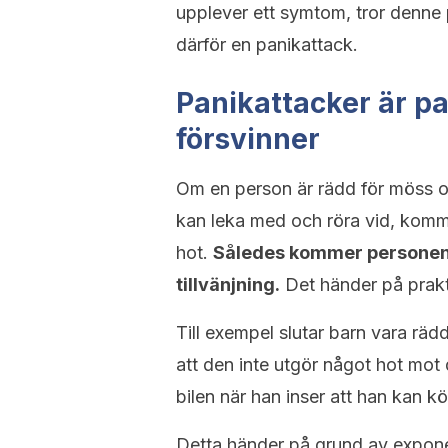
upplever ett symtom, tror denne 
därför en panikattack.
Panikattacker är pa
försvinner
Om en person är rädd för möss o
kan leka med och röra vid, komme
hot.
Således kommer personen a
tillvänjning.
Det händer på prakti
Till exempel slutar barn vara räd
att den inte utgör något hot mot 
bilen när han inser att han kan k
Detta händer på grund av expon