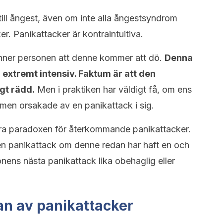
till ångest, även om inte alla ångestsyndrom
r. Panikattacker är kontraintuitiva.
nner personen att denne kommer att dö.
Denna
 extremt intensiv. Faktum är att den
gt rädd.
Men i praktiken har väldigt få, om ens
omen orsakade av en panikattack i sig.
dera paradoxen för återkommande panikattacker.
en panikattack om denne redan har haft en och
onens nästa panikattack lika obehaglig eller
an av panikattacker