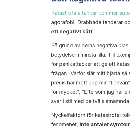
Katastrofala tankar kommer aut
agorafobi. Drabbade tenderar o
ett negativt sätt
.
På grund av deras negativa bias 
betydelser i minsta lilla. Till e
för panikattacker att ge ett katas
frågan “Varför slår mitt hjärta s
precis har mött upp min flickvän”
för mycket”, “Eftersom jag har en
svar i stil med de två sistnämnd
Nyckelfaktorn för katastrofal to
fenomenet,
inte antalet symto