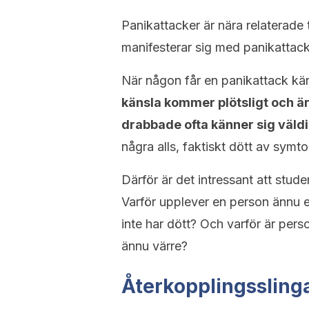
Panikattacker är nära relaterade 
manifesterar sig med panikattacke
När någon får en panikattack kä
känsla kommer plötsligt och är
drabbade ofta känner sig väldi
några alls, faktiskt dött av symt
Därför är det intressant att stu
Varför upplever en person ännu 
inte har dött? Och varför är pers
ännu värre?
Återkopplingssling