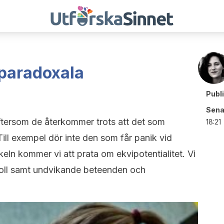
 paradoxala
Publ
Sena
ftersom de återkommer trots att det som
18:21
 Till exempel dör inte den som får panik vid
ikeln kommer vi att prata om ekvipotentialitet. Vi
oll samt undvikande beteenden och