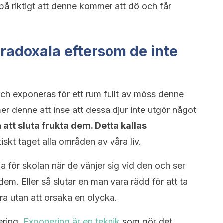
på riktigt att denne kommer att dö och får
radoxala eftersom de inte
ch exponeras för ett rum fullt av möss denne
r denne att inse att dessa djur inte utgör något
tt sluta frukta dem. Detta kallas
skt taget alla områden av våra liv.
da för skolan när de vänjer sig vid den och ser
dem. Eller så slutar en man vara rädd för att ta
öra utan att orsaka en olycka.
ering.
Exponering är en teknik
som gör det