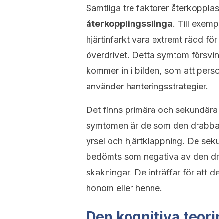
Samtliga tre faktorer återkopplas
återkopplingsslinga
. Till exem
hjärtinfarkt vara extremt rädd fö
överdrivet. Detta symtom försvi
kommer in i bilden, som att perso
använder hanteringsstrategier.
Det finns primära och sekundära
symtomen är de som den drabbade
yrsel och hjärtklappning. De se
bedömts som negativa av den dr
skakningar. De inträffar för att 
honom eller henne.
Den kognitiva teor