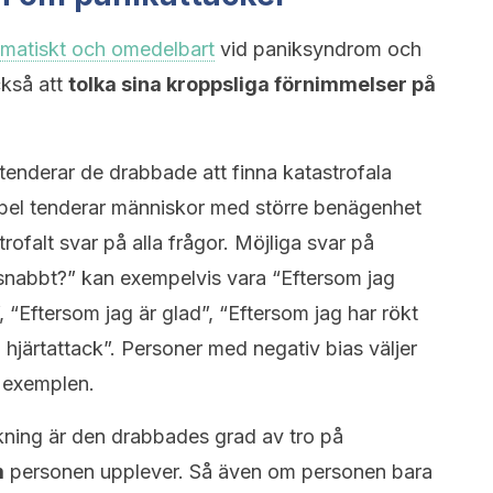
omatiskt och omedelbart
vid paniksyndrom och
ckså att
tolka sina kroppsliga förnimmelser på
tenderar de drabbade att finna katastrofala
xempel tenderar människor med större benägenhet
trofalt svar på alla frågor. Möjliga svar på
å snabbt?” kan exempelvis vara “Eftersom jag
, “Eftersom jag är glad”, “Eftersom jag har rökt
 hjärtattack”. Personer med negativ bias väljer
a exemplen.
lkning är den drabbades grad av tro på
m
personen upplever. Så även om personen bara