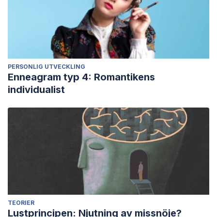
PERSONLIG UTVECKLING
Enneagram typ 4: Romantikens
individualist
TEORIER
Lustprincipen: Njutning av missnöje?