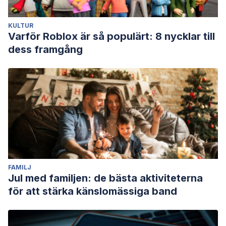
perceptions of their personality and reputation.
Journal of
personality and social psychology
,
101
(1), 185–201.
KULTUR
https://doi.org/10.1037/a0023781
Varför Roblox är så populärt: 8 nycklar till
Grapsas, S., Brummelman, E., Back, M. D., & Denissen, J.
dess framgång
(2020). The “Why” and “How” of Narcissism: A Process
Model of Narcissistic Status Pursuit.
Perspectives on
psychological science : a journal of the Association for
Psychological Science
,
15
(1), 150–172.
https://doi.org/10.1177/1745691619873350
Rose, A. B., & Stern, T. A. (2015). Narcissistic Patients:
Understanding and Managing Feelings and Behaviors.
The
primary care companion for CNS disorders
,
17
(4),
FAMILJ
10.4088/PCC.15f01823.
Jul med familjen: de bästa aktiviteterna
https://doi.org/10.4088/PCC.15f01823
för att stärka känslomässiga band