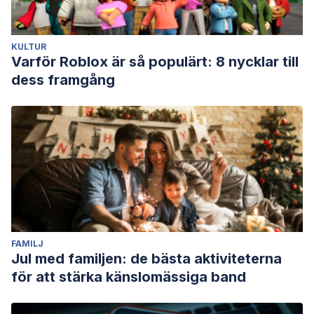
https://www.webconsultas.com/curiosidades/sindrome-del-
acento-extranjero
KULTUR
Marie P, Foix C. Les aphasies de guerre. Rev Neurol (París)
Varför Roblox är så populärt: 8 nycklar till
1917; 24: 53-87.
dess framgång
Mato Díaz, R., Ricart Menéndez, R. C., Sotomayor Álvarez, M.,
& Méndez Amador, T. (2018). Síndrome de acento
extranjero.
Geroinfo
,
13
(3), 1-8.
FAMILJ
Jul med familjen: de bästa aktiviteterna
för att stärka känslomässiga band