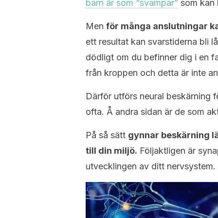
barn är som “svampar”
som kan l
Men
för många anslutningar k
ett resultat kan svarstiderna bli
dödligt om du befinner dig i en f
från kroppen och detta är inte a
Därför utförs neural beskärning 
ofta. Å andra sidan är de som ak
På så sätt
gynnar beskärning lä
till din miljö.
Följaktligen är syn
utvecklingen av ditt nervsystem.