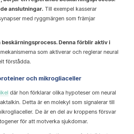
de anslutningar.
Till exempel kasserar
ie synapser med ryggmärgen som främjar
n beskärningsprocess. Denna förblir aktiv i
 mekanismerna som aktiverar och reglerar neural
lt förstådda.
roteiner och mikrogliaceller
ikel
där hon förklarar olika hypoteser om neural
talkin. Detta är en molekyl som signalerar till
ikrogliaceller. De är en del av kroppens försvar
atogener för att motverka sjukdomar.