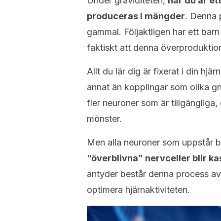
Under graviditeten,
när du är et
produceras i mängder
. Denna p
gammal. Följaktligen har ett bar
faktiskt att denna överproduktion
Allt du lär dig är fixerat i din hj
annat än kopplingar som olika g
fler neuroner som är tillgängliga,
mönster.
Men alla neuroner som uppstår bli
“överblivna” nervceller blir 
antyder består denna process av a
optimera hjärnaktiviteten.