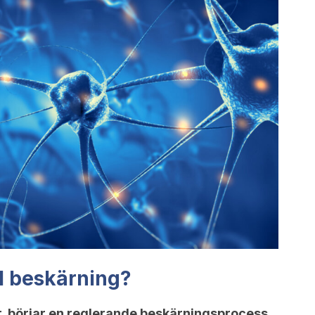
l beskärning?
r, börjar en reglerande beskärningsprocess.