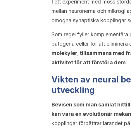
I ett experiment med möss störd
mellan neuronerna och mikroglia
omogna synaptiska kopplingar som
Som regel fyller komplementära p
patogena celler för att eliminer
molekyler, tillsammans med fra
aktivitet för att förstöra dem
.
Vikten av neural be
utveckling
Bevisen som man samlat hittill
kan vara en evolutionär meka
kopplingar förbättrar lärandet på