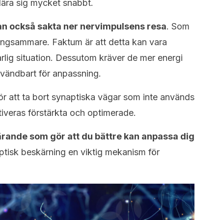
ära sig mycket snabbt.
an också sakta ner nervimpulsens resa
. Som
 långsammare. Faktum är att detta kan vara
arlig situation. Dessutom kräver de mer energi
nvändbart för anpassning.
för att ta bort synaptiska vägar som inte används
tiveras förstärkta och optimerade.
rande som gör att du bättre kan anpassa dig
aptisk beskärning en viktig mekanism för