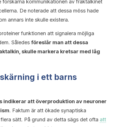
e forskarna kommunikationen av fraktalkinet
cellerna. De noterade att dessa möss hade
 annars inte skulle existera.
roteiner funktionen att signalera möjliga
a dem. Således
föreslår man att dessa
ktalkin, skulle markera kretsar med låg
skärning i ett barns
s indikerar att överproduktion av neuroner
nism
. Faktum är att ökade synaptiska
 flera sätt. På grund av detta sägs det ofta
att