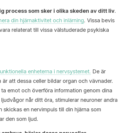
g process som sker i olika skeden av ditt liv
.
era din hjärnaktivitet och inlärning
. Vissa bevis
ara relaterat till vissa välstuderade psykiska
nktionella enheterna i nervsystemet.
De är
är att dessa celler bildar organ och vävnader.
t ta emot och överföra information genom dina
 ljudvågor når ditt öra, stimulerar neuroner andra
n skickas en nervimpuls till din hjärna som
ar den som ljud.