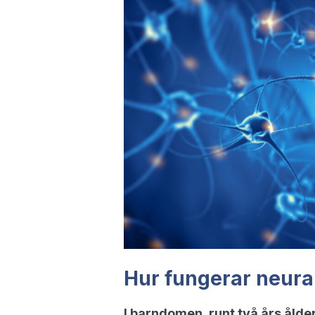
Hur fungerar neura
I barndomen, runt två års ålde