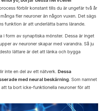
t embryo, börjar dessa nervceller
rocess förblir konstant tills du är ungefär två år
n många fler neuroner än någon vuxen. Det sägs
s funktion är att underlätta barns lärande.
ärna i form av synaptiska mönster. Dessa är inget
rupper av neuroner skapar med varandra. Så ju
 desto lättare är det att länka och bygga
r inte en del av ett nätverk.
Dessa
kasserade med neural beskärning
. Som namnet
tt ta bort icke-funktionella neuroner för att