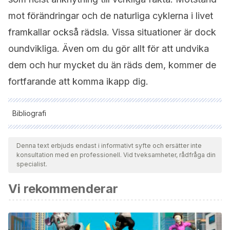
mot förändringar och de naturliga cyklerna i livet
framkallar också rädsla. Vissa situationer är dock
oundvikliga. Även om du gör allt för att undvika
dem och hur mycket du än räds dem, kommer de
fortfarande att komma ikapp dig.
Bibliografi
Samtliga citerade källor har granskats noggrant av vårt team
för att säkerställa deras kvalitet, tillförlitlighet, aktualitet och
Denna text erbjuds endast i informativt syfte och ersätter inte
konsultation med en professionell. Vid tveksamheter, rådfråga din
giltighet. Bibliografin för denna artikel ansågs vara tillförlitlig
specialist.
och av akademisk eller vetenskaplig noggrannhet.
Vi rekommenderar
Fromm, E. (2004). Psicoanálisis y budismo zen. El Árbol y el
diván: diálogo entre psicoanálisis y budismo, 83, A83-dq.