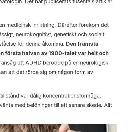
tologin. Det har publicerats tusentals artiklar
n en medicinsk inriktning. Därefter förekom det
sigt, neurokognitivt, genetiskt och socialt
örståelse för denna åkomma.
Den främsta
första halvan av 1900-talet var helt och
a ansåg att ADHD berodde på en neurologisk
an att det rörde sig om någon form av
illstånd var dålig koncentrationsförmåga,
vänta med belöningar till ett senare skede. Allt