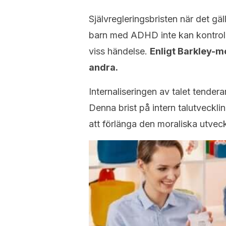
Självregleringsbristen när det gä
barn med ADHD inte kan kontroller
viss händelse.
Enligt Barkley-mo
andra.
Internaliseringen av talet tender
Denna brist på intern talutvecklin
att förlänga den moraliska utvec