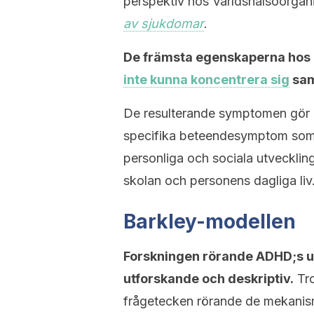
perspektiv hos Världshälsoorg
av sjukdomar
.
De främsta egenskaperna hos d
inte kunna koncentrera sig
sam
De resulterande symptomen gör d
specifika beteendesymptom som 
personliga och sociala utvecklin
skolan och personens dagliga liv
Barkley-modellen
Forskningen rörande ADHD;s ur
utforskande och deskriptiv.
Tro
frågetecken rörande de mekanis