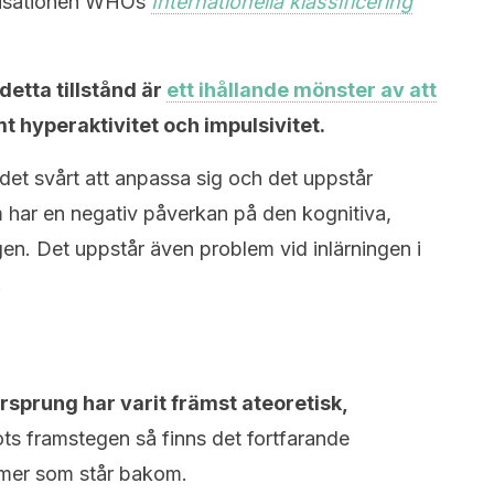
anisationen WHOs
Internationella klassificering
etta tillstånd är
ett ihållande mönster av att
t hyperaktivitet och impulsivitet.
et svårt att anpassa sig och det uppstår
har en negativ påverkan på den kognitiva,
gen. Det uppstår även problem vid inlärningen i
.
sprung har varit främst ateoretisk,
ts framstegen så finns det fortfarande
mer som står bakom.