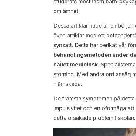
studerats mest inom barn-psykopa
om ämnet.
Dessa artiklar hade till en börja
även artiklar med ett beteendemäs
synsätt. Detta har berikat vår f
behandlingsmetoden under den 
hållet medicinsk.
Specialistern
störning. Med andra ord ansåg m
hjärnskada.
De främsta symptomen på detta t
impulsivitet och en oförmåga att 
detta orsakade problem i skolan.