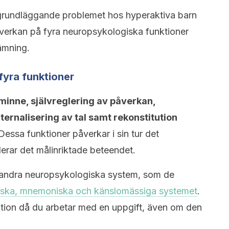
grundläggande problemet hos hyperaktiva barn
åverkan på fyra neuropsykologiska funktioner
ämning.
fyra funktioner
minne, självreglering av påverkan,
ternalisering av tal samt rekonstitution
essa funktioner påverkar i sin tur det
erar det målinriktade beteendet.
 andra neuropsykologiska system, som de
tiska, mnemoniska och känslomässiga systemet
.
mation då du arbetar med en uppgift, även om den
.