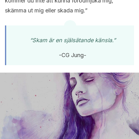
kommer du inte att kunna förödmjuka mig,
skämma ut mig eller skada mig.”
“Skam är en själsätande känsla.”
-CG Jung-