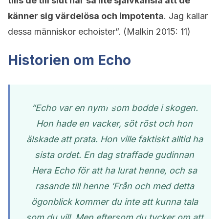
tills de till slut har så lite självkänsla att de
känner sig värdelösa och impotenta
. Jag kallar
dessa människor echoister”. (Malkin 2015: 11)
Historien om Echo
“Echo var en nymf som bodde i skogen.
Hon hade en vacker, söt röst och hon
älskade att prata. Hon ville faktiskt alltid ha
sista ordet. En dag straffade gudinnan
Hera Echo för att ha lurat henne, och sa
rasande till henne ‘Från och med detta
ögonblick kommer du inte att kunna tala
som du vill. Men eftersom du tycker om att