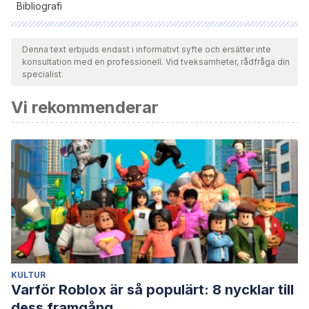
Bibliografi
Samtliga citerade källor har granskats noggrant av vårt team
för att säkerställa deras kvalitet, tillförlitlighet, aktualitet och
Denna text erbjuds endast i informativt syfte och ersätter inte
konsultation med en professionell. Vid tveksamheter, rådfråga din
giltighet. Bibliografin för denna artikel ansågs vara tillförlitlig
specialist.
och av akademisk eller vetenskaplig noggrannhet.
Vi rekommenderar
Malkin, C. (2015).
Repensando el narcisismo: el mal-y
sorprendente bien-sobre el sentimiento especial
. Harper
Collins Editores.
KULTUR
Varför Roblox är så populärt: 8 nycklar till
dess framgång