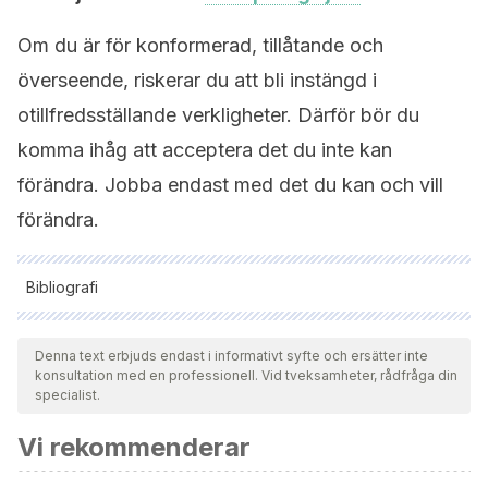
Om du är för konformerad, tillåtande och
överseende, riskerar du att bli instängd i
otillfredsställande verkligheter. Därför bör du
komma ihåg att acceptera det du inte kan
förändra. Jobba endast med det du kan och vill
förändra.
Bibliografi
Samtliga citerade källor har granskats noggrant av vårt team
för att säkerställa deras kvalitet, tillförlitlighet, aktualitet och
Denna text erbjuds endast i informativt syfte och ersätter inte
konsultation med en professionell. Vid tveksamheter, rådfråga din
giltighet. Bibliografin för denna artikel ansågs vara tillförlitlig
specialist.
och av akademisk eller vetenskaplig noggrannhet.
Vi rekommenderar
Germer, C. (2009).
The mindful path to self-compassion:
Freeing yourself from destructive thoughts and emotions
.