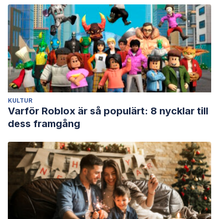
Guilford Press.
Kawall, J. (2006). On complacency.
American Philosophical
Quarterly
,
43
(4), 343-355.
KULTUR
Varför Roblox är så populärt: 8 nycklar till
dess framgång