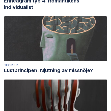
Enneagram typ 4: Romantikens
individualist
TEORIER
Lustprincipen: Njutning av missnöje?