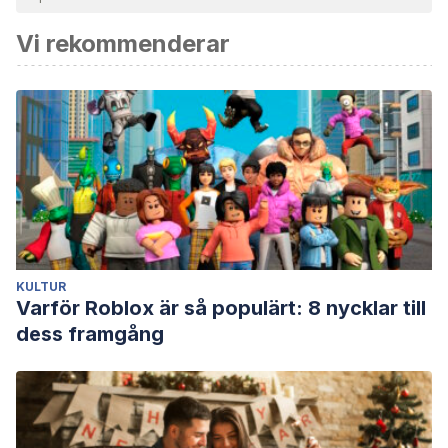
och av akademisk eller vetenskaplig noggrannhet.
Vi rekommenderar
Emmons, R.A.(1987). Narcissism: Theory and measurement.
Journal of Personality and Social Psychology, 52, 11-17.
Kernberg, O.(1970). Factors in the treatment of narcissistic
personality disorder. Journal of American Psychoanalytic
Association, 18, 51-85.
KULTUR
Varför Roblox är så populärt: 8 nycklar till
dess framgång