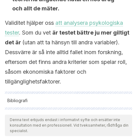
och allt de mäter.
Validitet hjälper oss
att analysera psykologiska
tester
. Som du vet
är testet bättre ju mer giltigt
det är
(utan att ta hänsyn till andra variabler).
Dessvärre är så inte alltid fallet inom forskning,
eftersom det finns andra kriterier som spelar roll,
såsom ekonomiska faktorer och
tillgänglighetsfaktorer.
Bibliografi
Samtliga citerade källor har granskats noggrant av vårt team
för att säkerställa deras kvalitet, tillförlitlighet, aktualitet och
Denna text erbjuds endast i informativt syfte och ersätter inte
konsultation med en professionell. Vid tveksamheter, rådfråga din
giltighet. Bibliografin för denna artikel ansågs vara tillförlitlig
specialist.
och av akademisk eller vetenskaplig noggrannhet.