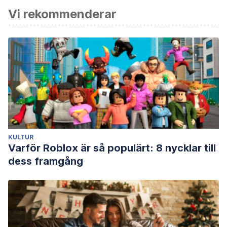
Vi rekommenderar
Tovar, J. (2007). Psicometría: tests psicométricos,
confiabilidad y validez.
Psicología: Tópicos de
actualidad
, 85-108.
Muñiz, J. (Coord.) (1996). Psicometría. Madrid:
Universitas.
Cronbach, L. J. (1972). Fundamentos de la exploración
psicológica. Madrid: Biblioteca Nueva.
KULTUR
Varför Roblox är så populärt: 8 nycklar till
dess framgång