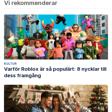
Vi rekommenderar
Lavilla Rayo, J. (2012).
Síndrome postvacacional
. Clínica
Universidad de Navarra.
KULTUR
Varför Roblox är så populärt: 8 nycklar till
dess framgång