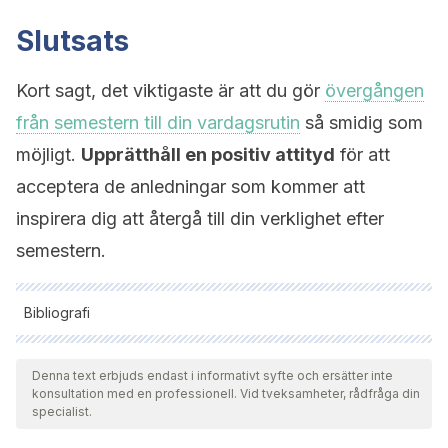
Slutsats
Kort sagt, det viktigaste är att du gör
övergången
från semestern till din vardagsrutin
så smidig som
möjligt.
Upprätthåll en positiv attityd
för att
acceptera de anledningar som kommer att
inspirera dig att återgå till din verklighet efter
semestern.
Bibliografi
Samtliga citerade källor har granskats noggrant av vårt team
för att säkerställa deras kvalitet, tillförlitlighet, aktualitet och
Denna text erbjuds endast i informativt syfte och ersätter inte
konsultation med en professionell. Vid tveksamheter, rådfråga din
giltighet. Bibliografin för denna artikel ansågs vara tillförlitlig
specialist.
och av akademisk eller vetenskaplig noggrannhet.