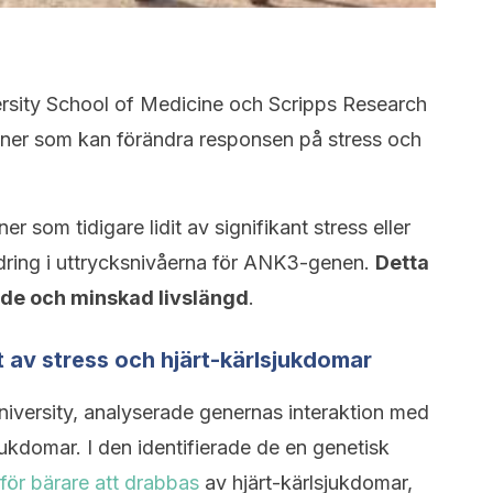
ersity School of Medicine och Scripps Research
 gener som kan förändra responsen på stress och
 som tidigare lidit av signifikant stress eller
dring i uttrycksnivåerna för ANK3-genen.
Detta
rande och minskad livslängd
.
 av stress och hjärt-kärlsjukdomar
iversity, analyserade genernas interaktion med
lsjukdomar. I den identifierade de en genetisk
för bärare att drabbas
av hjärt-kärlsjukdomar,