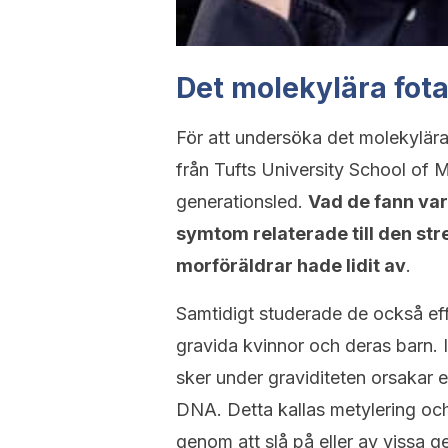
Det molekylära fota
För att undersöka det molekylära
från Tufts University School of
generationsled.
Vad de fann var
symtom relaterade till den str
morföräldrar hade lidit av
.
Samtidigt studerade de också eff
gravida kvinnor och deras barn. 
sker under graviditeten orsakar
DNA. Detta kallas metylering oc
genom att slå på eller av vissa g