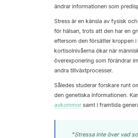
ändrar informationen som predis
Stress är en känsla av fysisk o
för hälsan, trots att den har en g
eftersom den försätter kroppen i
kortisolnivåerna ökar när människo
överexponering som förändrar i
andra tillväxtprocesser.
Således studerar forskare runt o
den genetiska informationen. Ka
avkommor
samt i framtida genera
”
Stressa inte över vad so