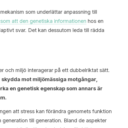
mekanism som underlättar anpassning till
n
som att den genetiska informationen
hos en
aptivt svar. Det kan dessutom leda till rädda
r och miljö interagerar på ett dubbelriktat sätt.
or skydda mot miljömässiga motgångar,
erka en genetisk egenskap som annars är
om.
ngen att stress kan förändra genomets funktion
n generation till generation. Bland de aspekter