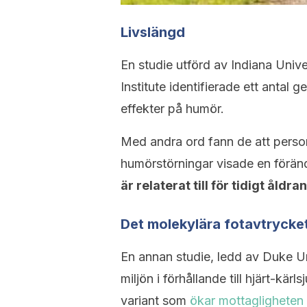
Livslängd
En studie utförd av Indiana Univ
Institute identifierade ett antal
effekter på humör.
Med andra ord fann de att personer
humörstörningar visade en förän
är relaterat till för tidigt åld
Det molekylära fotavtrycket
En annan studie, ledd av Duke Un
miljön i förhållande till hjärt-kär
variant som
ökar mottagligheten 