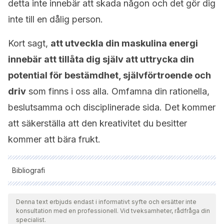
detta inte innebär att skada någon och det gör dig
inte till en dålig person.
Kort sagt,
att utveckla din maskulina energi
innebär att tillåta dig själv att uttrycka din
potential för bestämdhet, självförtroende och
driv
som finns i oss alla. Omfamna din rationella,
beslutsamma och disciplinerade sida. Det kommer
att säkerställa att den kreativitet du besitter
kommer att bära frukt.
Bibliografi
Samtliga citerade källor har granskats noggrant av vårt team
för att säkerställa deras kvalitet, tillförlitlighet, aktualitet och
Denna text erbjuds endast i informativt syfte och ersätter inte
konsultation med en professionell. Vid tveksamheter, rådfråga din
giltighet. Bibliografin för denna artikel ansågs vara tillförlitlig
specialist.