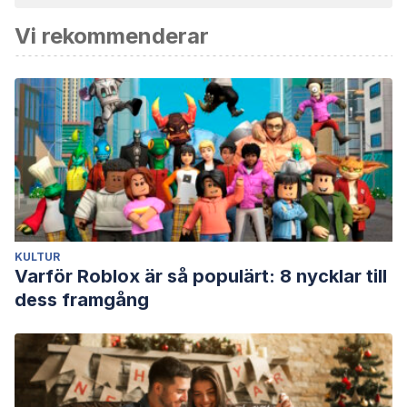
och av akademisk eller vetenskaplig noggrannhet.
Vi rekommenderar
Castellanos, G., Montecino, S., Kaufman, M., Santos, L.,
Muñoz, S., Fuller, N., … & Segura, N. (1995).
Género e
identidad: ensayos sobre lo femenino y lo masculino
. TM
editores.
Golden, T. (2020). Acknowledging the Masculine and
Feminine in Offering Support.
Social Support: A Reflection
of Humanity
.
Kawall, J. (2006). On complacency.
American Philosophical
Quarterly
,
43
(4), 343-355.
KULTUR
https://www.jstor.org/stable/20010257
Varför Roblox är så populärt: 8 nycklar till
dess framgång